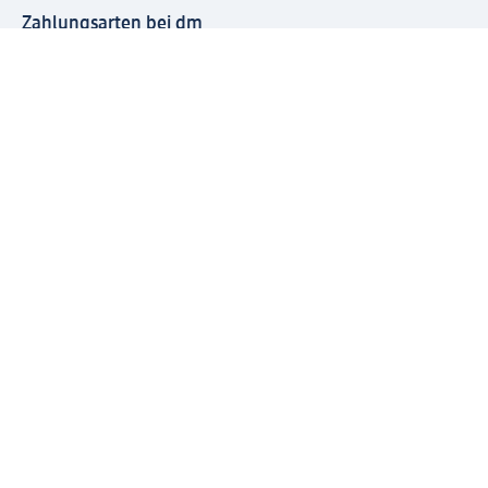
Zahlungsarten bei dm
Bei dm-med können die Zahlungsarten abweichen.
Mit dm verbinden
Jetzt die dm-App herunterladen
Impressum dm
Datenschutz dm