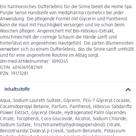
Ein harmonisches Dufterlebnis für die Sinne bietet die Home Spa
Purple Sense Handseife von medipharma cosmetics bei jeder
Anwendung. Die pflegende Formel mit Glycerin und Panthenol
kann die Haut mit Feuchtigkeit versorgen und sie schon beim
Waschen pflegen. Angereichert mit Bio-Hibiskus-Extrakt,
umschmeichelt der cremige Schaum die Hände sanft und
hinterlässt ein angenehmes Hautgefühl. Die zarten Blumennoten
verweben sich zu einem Dufterlebnis, das die Sinne sanft umhüllt
und für eine angenehme Routine im Alltag sorgt.
dm-med-Artikelnummer: 3090245
GTIN: 4016369582169
PZN: 19173281
Inhaltsstoffe
Aqua, Sodium Laureth Sulfate, Glycerin, PEG-7 Glyceryl Cocoate,
Cocamidopropyl Betaine, Parfum, Panthenol, Hibiscus Sabdariffa
Flower Extract, Glyceryl Oleate, Hydrogenated Palm Glycerides
Citrate, Tocopherol, Coco-Glucoside, Alcohol, Sodium Chloride,
Sodium Sulfate, Tris(Tetramethylhydroxypiperidinol) Citrate,
Benzotriazolyl Dodecyl p-Cresol, Sodium Benzoate, Potassium