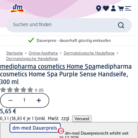
Suchen und finden
Dauerpreis - dauerhaft günstig einkaufen
Startseite
Online-Apotheke
Dermatologische Hautpflege
Dermatologische Handpflege
medipharma cosmetics Home Spa
medipharma
cosmetics Home Spa Purple Sense Handseife,
300 ml
0
(0)
5,65 €
0,3 l (18,83 € je 1 l)
inkl. MwSt. zzgl.
Versand
dm-med Dauerpreis
nicht erhöht seit
16.12.2025