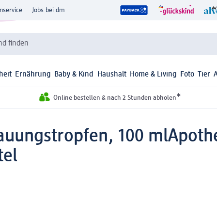
nservice
Jobs bei dm
d finden
heit
Ernährung
Baby & Kind
Haushalt
Home & Living
Foto
Tier
*
Online bestellen & nach 2 Stunden abholen
auungstropfen, 100 ml
Apothe
tel