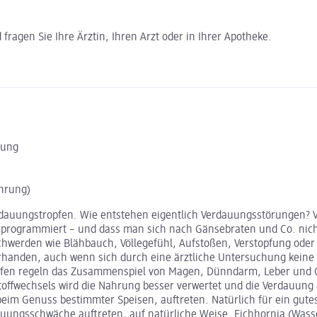
ragen Sie Ihre Ärztin, Ihren Arzt oder in Ihrer Apotheke.
fung
ahrung)
erdauungstropfen. Wie entstehen eigentlich Verdauungsstörungen? V
ogrammiert – und dass man sich nach Gänsebraten und Co. nicht „l
werden wie Blähbauch, Völlegefühl, Aufstoßen, Verstopfung oder 
rhanden, auch wenn sich durch eine ärztliche Untersuchung keine
pfen regeln das Zusammenspiel von Magen, Dünndarm, Leber und G
Stoffwechsels wird die Nahrung besser verwertet und die Verdauun
eim Genuss bestimmter Speisen, auftreten. Natürlich für ein gute
uungsschwäche auftreten, auf natürliche Weise. Eichhornia (Wass