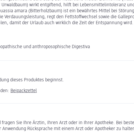
rwaldbaum) wirkt entgiftend, hilft bei Lebensmittelintoleranz und 
Quassia amara (Bitterholzbaum) ist ein bewährtes Mittel bei Störung
Verdauungsleistung, regt den Fettstoffwechsel sowie die Gallepro
len, damit der Urlaub auch wirklich die Zeit der Entspannung wird.
pathische und anthroposophische Digestiva
ndung dieses Produktes beginnst.
aden:
Beipackzettel
ragen Sie Ihre Ärztin, Ihren Arzt oder in Ihrer Apotheke. Bei bes
r Anwendung Rücksprache mit einem Arzt oder Apotheker zu halte