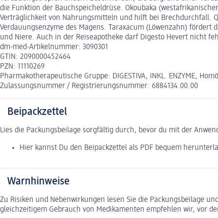
die Funktion der Bauchspeicheldrüse. Okoubaka (westafrikanischer U
Verträglichkeit von Nahrungsmitteln und hilft bei Brechdurchfall. 
Verdauungsenzyme des Magens. Taraxacum (Löwenzahn) fördert die 
und Niere. Auch in der Reiseapotheke darf Digesto Hevert nicht feh
dm-med-Artikelnummer: 3090301
GTIN: 2090000452464
PZN: 11110269
Pharmakotherapeutische Gruppe: DIGESTIVA, INKL. ENZYME, Homöo
Zulassungsnummer / Registrierungsnummer: 6884134.00.00
Beipackzettel
Lies die Packungsbeilage sorgfältig durch, bevor du mit der Anwe
Hier kannst Du den Beipackzettel als PDF bequem herunterl
Warnhinweise
Zu Risiken und Nebenwirkungen lesen Sie die Packungsbeilage und f
gleichzeitigem Gebrauch von Medikamenten empfehlen wir, vor de