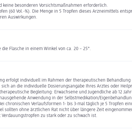
nd keine besonderen Vorsichtsmaßnahmen erforderlich.
pfen (60 Vol.-%). Die Menge in 5 Tropfen dieses Arzneimittels entsp
aren Auswirkungen.
 die Flasche in einem Winkel von ca. 20 – 25°.
ng erfolgt individuell im Rahmen der therapeutischen Behandlung d
sich an die individuelle Dosierungsangabe Ihres Arztes oder Heilpr
therapeutische Begleitung: Erwachsene und Jugendliche ab 12 Jahr
hinausgehende Anwendung in der Selbstmedikation/Eigenbehandlung
ei chronischen Verlaufsformen 1- bis 3-mal täglich je 5 Tropfen e
 sollten ohne ärztlichen Rat nicht über längere Zeit eingenommen
 Verdauungstropfen zu stark oder zu schwach ist.