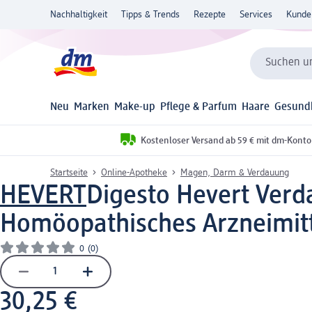
Nachhaltigkeit
Tipps & Trends
Rezepte
Services
Kunde
Suchen un
Neu
Marken
Make-up
Pflege & Parfum
Haare
Gesund
Kostenloser Versand ab 59 € mit dm-Konto
Startseite
Online-Apotheke
Magen, Darm & Verdauung
HEVERT
Digesto Hevert Verd
Homöopathisches Arzneimit
0
(0)
30,25 €