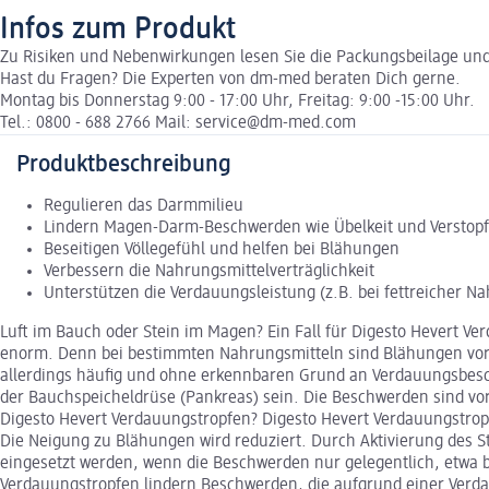
Infos zum Produkt
Zu Risiken und Nebenwirkungen lesen Sie die Packungsbeilage und f
Hast du Fragen? Die Experten von dm-med beraten Dich gerne.
Montag bis Donnerstag 9:00 - 17:00 Uhr, Freitag: 9:00 -15:00 Uhr.
Tel.: 0800 - 688 2766 Mail: service@dm-med.com
Produktbeschreibung
Regulieren das Darmmilieu
Lindern Magen-Darm-Beschwerden wie Übelkeit und Verstop
Beseitigen Völlegefühl und helfen bei Blähungen
Verbessern die Nahrungsmittelverträglichkeit
Unterstützen die Verdauungsleistung (z.B. bei fettreicher N
Luft im Bauch oder Stein im Magen? Ein Fall für Digesto Hevert V
enorm. Denn bei bestimmten Nahrungsmitteln sind Blähungen vorpr
allerdings häufig und ohne erkennbaren Grund an Verdauungsbesch
der Bauchspeicheldrüse (Pankreas) sein. Die Beschwerden sind vo
Digesto Hevert Verdauungstropfen? Digesto Hevert Verdauungstro
Die Neigung zu Blähungen wird reduziert. Durch Aktivierung des 
eingesetzt werden, wenn die Beschwerden nur gelegentlich, etwa b
Verdauungstropfen lindern Beschwerden, die aufgrund einer Verda