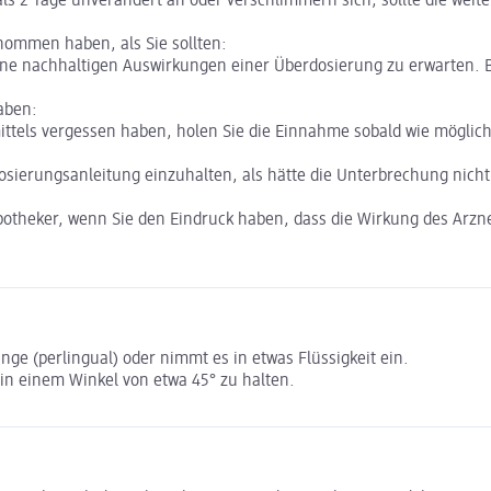
als 2 Tage unverändert an oder verschlimmern sich, sollte die w
nommen haben, als Sie sollten:
ine nachhaltigen Auswirkungen einer Überdosierung zu erwarten. B
aben:
ittels vergessen haben, holen Sie die Einnahme sobald wie mögli
 Dosierungsanleitung einzuhalten, als hätte die Unterbrechung nich
Apotheker, wenn Sie den Eindruck haben, dass die Wirkung des Arzne
ge (perlingual) oder nimmt es in etwas Flüssigkeit ein.
 in einem Winkel von etwa 45° zu halten.