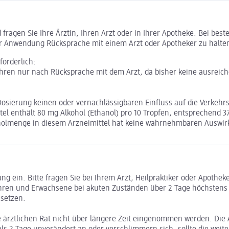
ragen Sie Ihre Ärztin, Ihren Arzt oder in Ihrer Apotheke. Bei bes
r Anwendung Rücksprache mit einem Arzt oder Apotheker zu halte
forderlich:
Jahren nur nach Rücksprache mit dem Arzt, da bisher keine ausrei
Dosierung keinen oder vernachlässigbaren Einfluss auf die Verkehr
tel enthält 80 mg Alkohol (Ethanol) pro 10 Tropfen, entsprechend 37
koholmenge in diesem Arzneimittel hat keine wahrnehmbaren Auswi
ein. Bitte fragen Sie bei Ihrem Arzt, Heilpraktiker oder Apotheker
ren und Erwachsene bei akuten Zuständen über 2 Tage höchstens 12
usetzen.
ärztlichen Rat nicht über längere Zeit eingenommen werden. Die