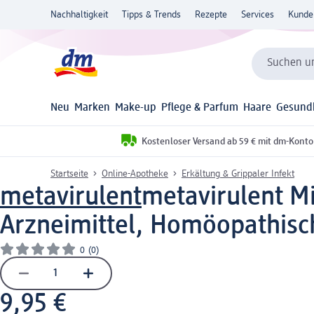
Nachhaltigkeit
Tipps & Trends
Rezepte
Services
Kunde
Suchen un
Neu
Marken
Make-up
Pflege & Parfum
Haare
Gesund
Kostenloser Versand ab 59 € mit dm-Konto
Startseite
Online-Apotheke
Erkältung & Grippaler Infekt
metavirulent
metavirulent M
Arzneimittel, Homöopathisc
0
(0)
9,95 €