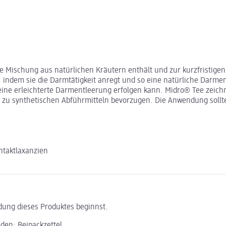
ne Mischung aus natürlichen Kräutern enthält und zur kurzfristige
, indem sie die Darmtätigkeit anregt und so eine natürliche Darme
e erleichterte Darmentleerung erfolgen kann. Midro® Tee zeichnet
ve zu synthetischen Abführmitteln bevorzugen. Die Anwendung soll
taktlaxanzien
ndung dieses Produktes beginnst.
aden:
Beipackzettel