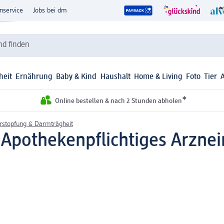
nservice
Jobs bei dm
d finden
heit
Ernährung
Baby & Kind
Haushalt
Home & Living
Foto
Tier
*
Online bestellen & nach 2 Stunden abholen
rstopfung & Darmträgheit
g
Apothekenpflichtiges Arzneim