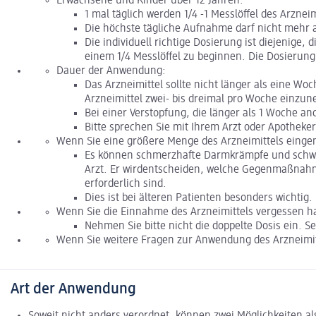
Erwachsene und Kinder über 12 Jahren:
1 mal täglich werden 1/4 -1 Messlöffel des Arzn
Die höchste tägliche Aufnahme darf nicht mehr a
Die individuell richtige Dosierung ist diejenige, 
einem 1/4 Messlöffel zu beginnen. Die Dosierung 
Dauer der Anwendung:
Das Arzneimittel sollte nicht länger als eine W
Arzneimittel zwei- bis dreimal pro Woche einzu
Bei einer Verstopfung, die länger als 1 Woche an
Bitte sprechen Sie mit Ihrem Arzt oder Apotheker
Wenn Sie eine größere Menge des Arzneimittels einge
Es können schmerzhafte Darmkrämpfe und schwere
Arzt. Er wirdentscheiden, welche Gegenmaßnahme
erforderlich sind.
Dies ist bei älteren Patienten besonders wichtig.
Wenn Sie die Einnahme des Arzneimittels vergessen h
Nehmen Sie bitte nicht die doppelte Dosis ein. 
Wenn Sie weitere Fragen zur Anwendung des Arzneimitt
Art der Anwendung
Soweit nicht anders verordnet, können zwei Möglichkeiten 