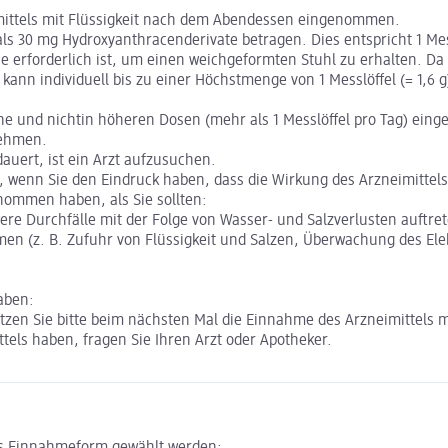
eimittels mit Flüssigkeit nach dem Abendessen eingenommen.
ls 30 mg Hydroxyanthracenderivate betragen. Dies entspricht 1 Mess
die erforderlich ist, um einen weichgeformten Stuhl zu erhalten. Da 
kann individuell bis zu einer Höchstmenge von 1 Messlöffel (= 1,6 g
oche und nichtin höheren Dosen (mehr als 1 Messlöffel pro Tag) ei
nehmen.
dauert, ist ein Arzt aufzusuchen.
, wenn Sie den Eindruck haben, dass die Wirkung des Arzneimittels 
nommen haben, als Sie sollten:
 Durchfälle mit der Folge von Wasser- und Salzverlusten auftret
n (z. B. Zufuhr von Flüssigkeit und Salzen, Überwachung des Elek
aben:
Setzen Sie bitte beim nächsten Mal die Einnahme des Arzneimittels
els haben, fragen Sie Ihren Arzt oder Apotheker.
als Einnahmeform gewählt werden: