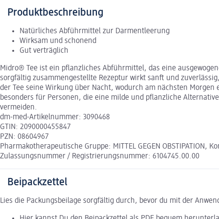
Produktbeschreibung
Natürliches Abführmittel zur Darmentleerung
Wirksam und schonend
Gut verträglich
Midro® Tee ist ein pflanzliches Abführmittel, das eine ausgewoge
sorgfältig zusammengestellte Rezeptur wirkt sanft und zuverlässig
der Tee seine Wirkung über Nacht, wodurch am nächsten Morgen ein
besonders für Personen, die eine milde und pflanzliche Alternati
vermeiden.
dm-med-Artikelnummer: 3090468
GTIN: 2090000455847
PZN: 08604967
Pharmakotherapeutische Gruppe: MITTEL GEGEN OBSTIPATION, Kon
Zulassungsnummer / Registrierungsnummer: 6104745.00.00
Beipackzettel
Lies die Packungsbeilage sorgfältig durch, bevor du mit der Anwe
Hier kannst Du den Beipackzettel als PDF bequem herunterl