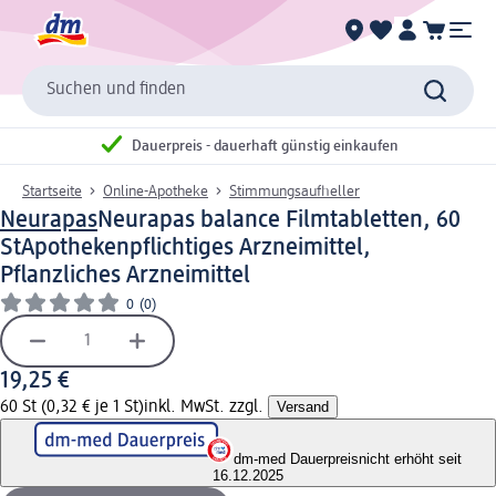
Suchen und finden
Dauerpreis - dauerhaft günstig einkaufen
Startseite
Online-Apotheke
Stimmungsaufheller
Neurapas
Neurapas balance Filmtabletten, 60
St
Apothekenpflichtiges Arzneimittel,
Pflanzliches Arzneimittel
0
(0)
19,25 €
60 St (0,32 € je 1 St)
inkl. MwSt. zzgl.
Versand
dm-med Dauerpreis
nicht erhöht seit
16.12.2025