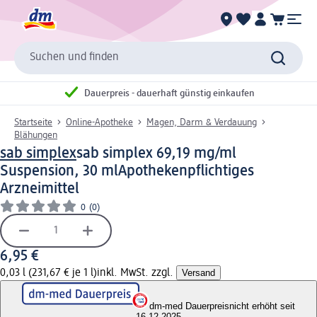
Suchen und finden
Dauerpreis - dauerhaft günstig einkaufen
Startseite
Online-Apotheke
Magen, Darm & Verdauung
Blähungen
sab simplex
sab simplex 69,19 mg/ml
Suspension, 30 ml
Apothekenpflichtiges
Arzneimittel
0
(0)
6,95 €
0,03 l (231,67 € je 1 l)
inkl. MwSt. zzgl.
Versand
dm-med Dauerpreis
nicht erhöht seit
16.12.2025