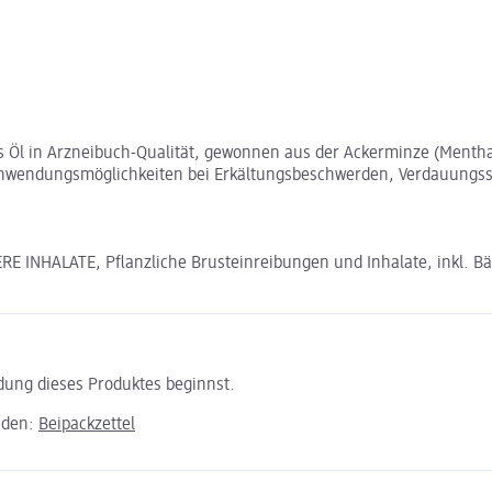
es Öl in Arzneibuch-Qualität, gewonnen aus der Ackerminze (Mentha
ge Anwendungsmöglichkeiten bei Erkältungsbeschwerden, Verdauun
NHALATE, Pflanzliche Brusteinreibungen und Inhalate, inkl. Bä
ndung dieses Produktes beginnst.
aden:
Beipackzettel