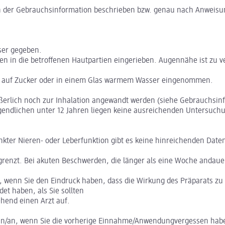
der Gebrauchsinformation beschrieben bzw. genau nach Anweisung 
ser gegeben.
n in die betroffenen Hautpartien eingerieben. Augennähe ist zu 
n auf Zucker oder in einem Glas warmem Wasser eingenommen.
ußerlich noch zur Inhalation angewandt werden (siehe Gebrauchsin
gendlichen unter 12 Jahren liegen keine ausreichenden Untersuchun
ter Nieren- oder Leberfunktion gibt es keine hinreichenden Date
egrenzt. Bei akuten Beschwerden, die länger als eine Woche andau
, wenn Sie den Eindruck haben, dass die Wirkung des Präparats zu 
 haben, als Sie sollten
hend einen Arzt auf.
n/an, wenn Sie die vorherige Einnahme/Anwendungvergessen haben