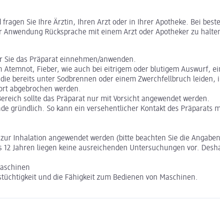
ragen Sie Ihre Ärztin, Ihren Arzt oder in Ihrer Apotheke. Bei bes
r Anwendung Rücksprache mit einem Arzt oder Apotheker zu halte
vor Sie das Präparat einnehmen/anwenden.
on Atemnot, Fieber, wie auch bei eitrigem oder blutigem Auswurf, e
 die bereits unter Sodbrennen oder einem Zwerchfellbruch leiden,
fort abgebrochen werden.
eich sollte das Präparat nur mit Vorsicht angewendet werden.
 gründlich. So kann ein versehentlicher Kontakt des Präparats m
t zur Inhalation angewendet werden (bitte beachten Sie die Angaben
s 12 Jahren liegen keine ausreichenden Untersuchungen vor. Desha
Maschinen
rstüchtigkeit und die Fähigkeit zum Bedienen von Maschinen.