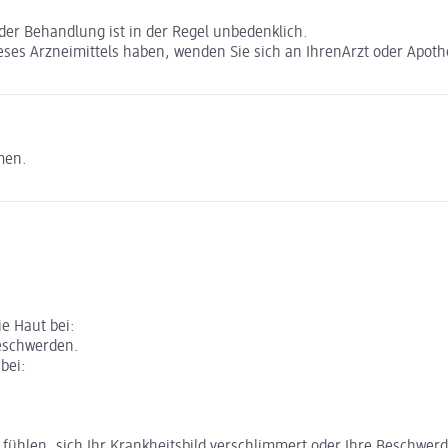
der Behandlung ist in der Regel unbedenklich.
es Arzneimittels haben, wenden Sie sich an IhrenArzt oder Apoth
men.
e Haut bei:
eschwerden.
bei:
 fühlen, sich Ihr Krankheitsbild verschlimmert oder Ihre Beschwerd