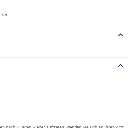
eker.
en nach 7 Tagen wieder auftreten, wenden Sie sich an Ihren Arzt.