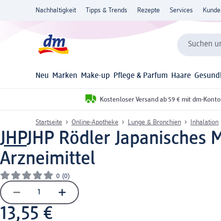
Nachhaltigkeit
Tipps & Trends
Rezepte
Services
Kunde
Suchen un
Neu
Marken
Make-up
Pflege & Parfum
Haare
Gesund
Kostenloser Versand ab 59 € mit dm-Konto
Startseite
Online-Apotheke
Lunge & Bronchien
Inhalation
JHP
JHP Rödler Japanisches M
Arzneimittel
0
(0)
13,55 €