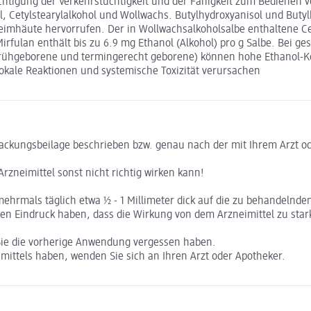
rächtigung der Verkehrstüchtigkeit und der Fähigkeit zum Bedienen 
l, Cetylstearylalkohol und Wollwachs. Butylhydroxyanisol und Buty
eimhäute hervorrufen. Der in Wollwachsalkoholsalbe enthaltene Ce
irfulan enthält bis zu 6.9 mg Ethanol (Alkohol) pro g Salbe. Bei ge
ühgeborene und termingerecht geborene) können hohe Ethanol-Kon
lokale Reaktionen und systemische Toxizität verursachen
ackungsbeilage beschrieben bzw. genau nach der mit Ihrem Arzt od
rzneimittel sonst nicht richtig wirken kann!
mehrmals täglich etwa ½ - 1 Millimeter dick auf die zu behandelnde
den Eindruck haben, dass die Wirkung von dem Arzneimittel zu star
Sie die vorherige Anwendung vergessen haben.
ittels haben, wenden Sie sich an Ihren Arzt oder Apotheker.