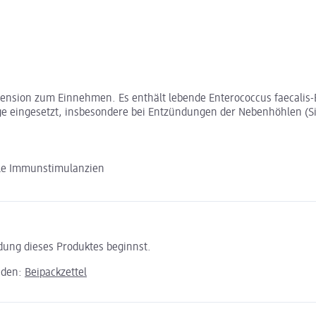
uspension zum Einnehmen. Es enthält lebende Enterococcus faecalis
 eingesetzt, insbesondere bei Entzündungen der Nebenhöhlen (Sinu
le Immunstimulanzien
ndung dieses Produktes beginnst.
aden:
Beipackzettel