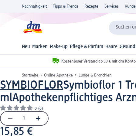
Nachhaltigkeit
Tipps & Trends
Rezepte
Services
Kunde
Suchen un
Neu
Marken
Make-up
Pflege & Parfum
Haare
Gesund
Kostenloser Versand ab 59 € mit dm-Konto
Startseite
Online-Apotheke
Lunge & Bronchien
SYMBIOFLOR
Symbioflor 1 T
ml
Apothekenpflichtiges Arzn
0
(0)
15,85 €