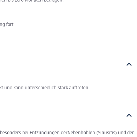
nen bis zu 6 Monaten betragen.
ng fort.
 und kann unterschiedlich stark auftreten.
 besonders bei Entzündungen derNebenhöhlen (Sinusitis) und der