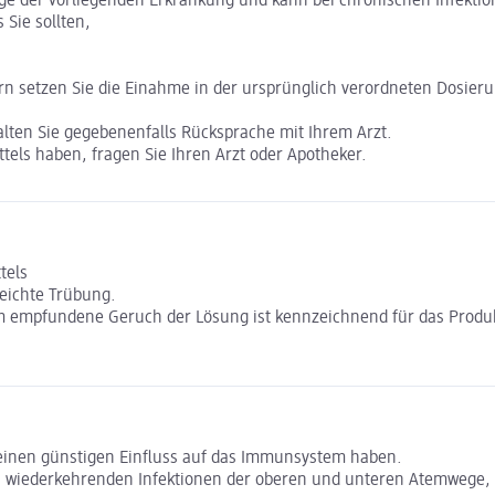
ge der vorliegenden Erkrankung und kann bei chronischen Infektio
Sie sollten,
n setzen Sie die Einahme in der ursprünglich verordneten Dosieru
ten Sie gegebenenfalls Rücksprache mit Ihrem Arzt.
els haben, fragen Sie Ihren Arzt oder Apotheker.
tels
leichte Trübung.
empfundene Geruch der Lösung ist kennzeichnend für das Produkt
e einen günstigen Einfluss auf das Immunsystem haben.
bei wiederkehrenden Infektionen der oberen und unteren Atemwege,