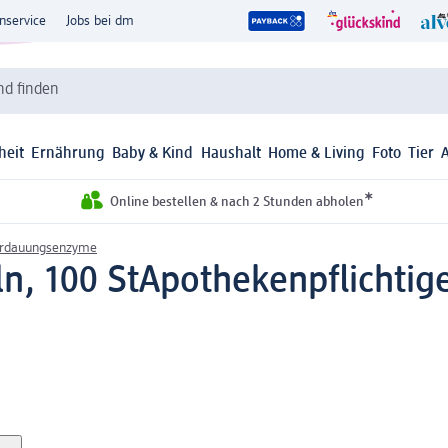
nservice
Jobs bei dm
d finden
heit
Ernährung
Baby & Kind
Haushalt
Home & Living
Foto
Tier
*
Online bestellen & nach 2 Stunden abholen
rdauungsenzyme
n, 100 St
Apothekenpflichtige