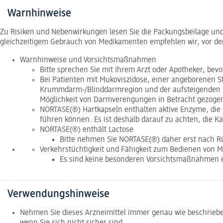
Warnhinweise
Zu Risiken und Nebenwirkungen lesen Sie die Packungsbeilage und f
gleichzeitigem Gebrauch von Medikamenten empfehlen wir, vor de
Warnhinweise und Vorsichtsmaßnahmen
Bitte sprechen Sie mit Ihrem Arzt oder Apotheker, be
Bei Patienten mit Mukoviszidose, einer angeborenen S
Krummdarm-/Blinddarmregion und der aufsteigenden Di
Möglichkeit von Darmverengungen in Betracht gezoge
NORTASE(®) Hartkapseln enthalten aktive Enzyme, die 
führen können. Es ist deshalb darauf zu achten, die K
NORTASE(®) enthält Lactose
Bitte nehmen Sie NORTASE(®) daher erst nach Rü
Verkehrstüchtigkeit und Fähigkeit zum Bedienen von 
Es sind keine besonderen Vorsichtsmaßnahmen e
Verwendungshinweise
Nehmen Sie dieses Arzneimittel immer genau wie beschrieben
wenn Sie sich nicht sicher sind.