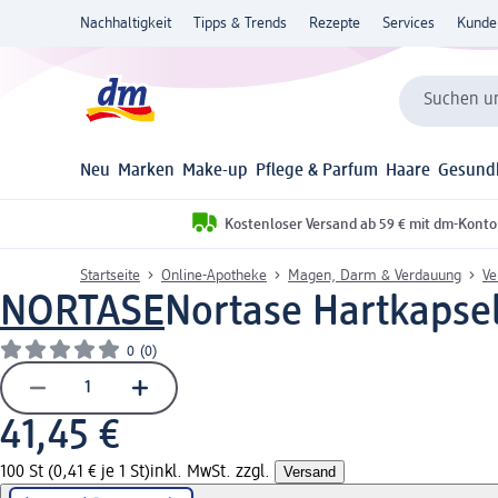
Nachhaltigkeit
Tipps & Trends
Rezepte
Services
Kunde
Suchen un
Neu
Marken
Make-up
Pflege & Parfum
Haare
Gesund
Kostenloser Versand ab 59 € mit dm-Konto
Startseite
Online-Apotheke
Magen, Darm & Verdauung
Ve
NORTASE
Nortase Hartkapsel
0
(0)
41,45 €
100 St (0,41 € je 1 St)
inkl. MwSt. zzgl.
Versand