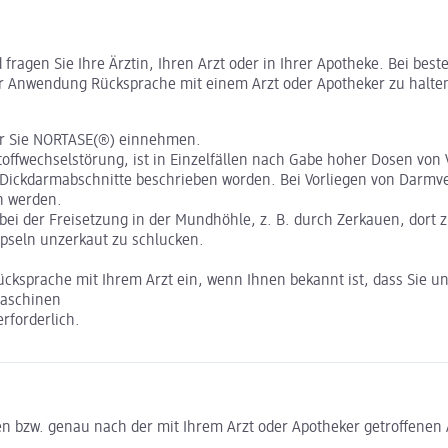
ragen Sie Ihre Ärztin, Ihren Arzt oder in Ihrer Apotheke. Bei bes
r Anwendung Rücksprache mit einem Arzt oder Apotheker zu halte
vor Sie NORTASE(®) einnehmen.
toffwechselstörung, ist in Einzelfällen nach Gabe hoher Dosen v
ckdarmabschnitte beschrieben worden. Bei Vorliegen von Darmver
n werden.
bei der Freisetzung in der Mundhöhle, z. B. durch Zerkauen, dor
apseln unzerkaut zu schlucken.
cksprache mit Ihrem Arzt ein, wenn Ihnen bekannt ist, dass Sie un
Maschinen
rforderlich.
 bzw. genau nach der mit Ihrem Arzt oder Apotheker getroffenen A