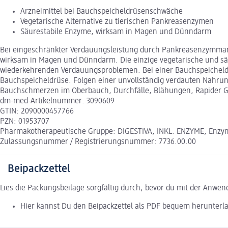
Arzneimittel bei Bauchspeicheldrüsenschwäche
Vegetarische Alternative zu tierischen Pankreasenzymen
Säurestabile Enzyme, wirksam in Magen und Dünndarm
Bei eingeschränkter Verdauungsleistung durch Pankreasenzymmang
wirksam in Magen und Dünndarm. Die einzige vegetarische und sä
wiederkehrenden Verdauungsproblemen. Bei einer Bauchspeicheld
Bauchspeicheldrüse. Folgen einer unvollständig verdauten Nahru
Bauchschmerzen im Oberbauch, Durchfälle, Blähungen, Rapider G
dm-med-Artikelnummer: 3090609
GTIN: 2090000457766
PZN: 01953707
Pharmakotherapeutische Gruppe: DIGESTIVA, INKL. ENZYME, Enzym
Zulassungsnummer / Registrierungsnummer: 7736.00.00
Beipackzettel
Lies die Packungsbeilage sorgfältig durch, bevor du mit der Anwe
Hier kannst Du den Beipackzettel als PDF bequem herunterl