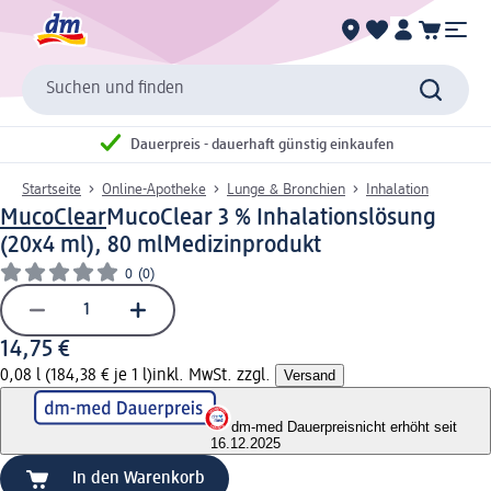
Suchen und finden
Dauerpreis - dauerhaft günstig einkaufen
Startseite
Online-Apotheke
Lunge & Bronchien
Inhalation
MucoClear
MucoClear 3 % Inhalationslösung
(20x4 ml), 80 ml
Medizinprodukt
0
(0)
14,75 €
0,08 l (184,38 € je 1 l)
inkl. MwSt. zzgl.
Versand
dm-med Dauerpreis
nicht erhöht seit
16.12.2025
In den Warenkorb