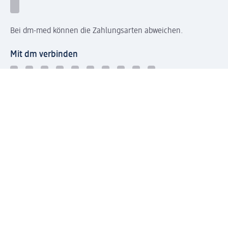
Bei dm-med können die Zahlungsarten abweichen.
Mit dm verbinden
Jetzt die dm-App herunterladen
Impressum dm
Datenschutz dm
Einwilligungsverwaltung
Nutzungsbedingungen
AGB dm
Vertrag widerrufen und Widerrufsbelehrung dm
Streitschlichtung