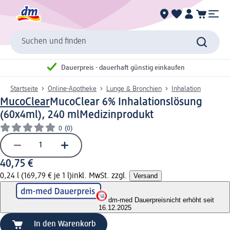
Suchen und finden
Dauerpreis - dauerhaft günstig einkaufen
Startseite
Online-Apotheke
Lunge & Bronchien
Inhalation
MucoClear
MucoClear 6% Inhalationslösung
(60x4ml), 240 ml
Medizinprodukt
0
(0)
40,75 €
0,24 l (169,79 € je 1 l)
inkl. MwSt. zzgl.
Versand
dm-med Dauerpreis
nicht erhöht seit
16.12.2025
In den Warenkorb