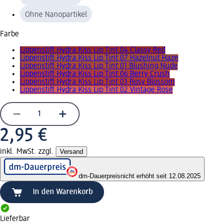
Ohne Nanopartikel
Farbe
Lippenstift Hydra Kiss Lip Tint 04 Classy Red
Lippenstift Hydra Kiss Lip Tint 07 Hazelnut Haze
Lippenstift Hydra Kiss Lip Tint 01 Blushing Nude
Lippenstift Hydra Kiss Lip Tint 06 Berry Crush
Lippenstift Hydra Kiss Lip Tint 03 Rosy Blossom
Lippenstift Hydra Kiss Lip Tint 02 Vintage Rose
2,95 €
inkl. MwSt. zzgl.
Versand
dm-Dauerpreis
nicht erhöht seit 12.08.2025
In den Warenkorb
Lieferbar