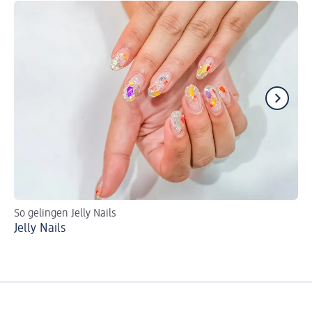
So gelingen Jelly Nails
In
Jelly Nails
St