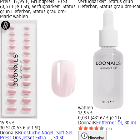
Preis: 15,95 €; Grundpreis: 30 St
Verfügbarkeit: Status grün
(0,53 € je 1 St); Verfügbarkeit: Status
Lieferbar, Status grau dm-Ma
grün Lieferbar, Status grau dm-
Markt wählen
wählen
12,95 €
0,03 l (431,67 € je 1 l)
15,95 €
Doonails
Entferner Öl, 30 ml
30 St (0,53 € je 1 St)
(14)
Doonails
Künstliche Nägel, Soft Gel
Press Ons Jetset Extra..., 30 St
Hinweise