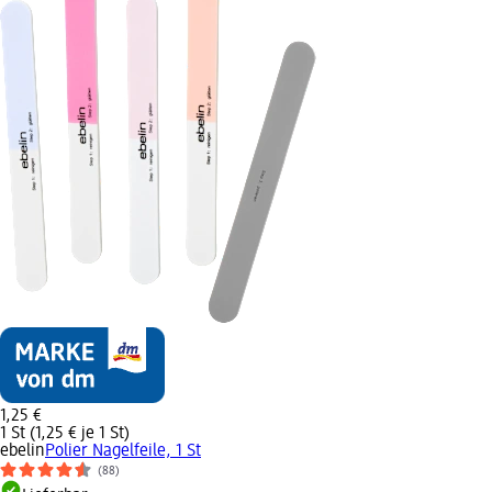
1,25 €
1 St (1,25 € je 1 St)
ebelin
Polier Nagelfeile, 1 St
(88)