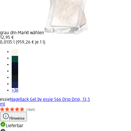
grau dm-Markt wählen
12,95 €
0,0135 l (959,26 € je 1 l)
+36
essie
Nagellack Gel by essie 566 Drip Drip, 13,5
ml
(1069)
Hinweise
Lieferbar