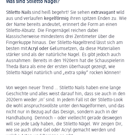
Was sind Stiletto Nägel?
Stiletto Nails
sind heiß begehrt! Sie sehen
extravagant
wild
aus und verlaufen
kegelförmig
ihren spitzen Enden zu. Wie
der Name bereits andeutet, erinnert die Form an einen
Stiletto-Absatz. Die Fingernägel reichen dabei
klassischerweise mindestens drei Zentimeter über die
Fingerkuppe hinaus. Der Stiletto-Nageltrend lässt sich am
besten mit
Acryl oder Gel
umsetzen, da diese Materialien
stärker sind als der natürliche Nagel. Es gibt jedoch auch
Ausnahmen: Bereits in den 1920ern hat die Schauspielerin
Theda Bara als eine der ersten überhaupt gezeigt, wie
Stiletto Nägel natürlich und „extra spiky“ rocken können!
Von wegen neuer Trend … Stiletto Nails haben eine lange
Geschichte und alles weist darauf hin, dass sie auch in den
2020ern wieder ‚in‘ sind. In jedem Fall ist der Stiletto-Look
die wohl anspruchsvollste unter den Nagelformen, und das
nicht nur in Bezug auf das Design, sondern auch in der
Handhabung. Dennoch – oder vielleicht gerade deswegen
will sie jede Lady haben, die Stiletto Nägel. Wir zeigen Dir,
wie sie auch ohne Gel oder Acryl gemacht werden und