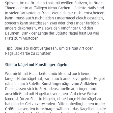
Spitzen
, im natürlichen Look mit
weißen Spitzen
, in
Nude-
Tönen
oder in auffälligen
Neon-Farben
– Stiletto-Nails sind
in vielen Varianten gefragt. Wer sich gar nicht entscheiden
kann, muss auch nicht jeden Fingernagel gleich gestalten,
sondern kann stattdessen zwei oder drei Finger farblich
anders dekorieren, wie etwa den Ringfinger und den
Daumen. Dank der Länge der Stiletto Nägel hast Du viel
Platz zum Austoben.
Tipp
: Überlack nicht vergessen, um die Nail Art oder
Nagellackfarbe zu schützen
Stiletto Nägel mit Kunstfingernägeln
Wer nicht mit Gel arbeiten möchte und auch keine
langen Naturnägel hat, kann auch anders vorgehen. Es gibt
nämlich auch
Stiletto-Kunstfingernägel zum Aufkleben
.
Diese lassen sich in Sekundenschnelle anbringen und
anschließend mit Nagellack versehen. Auf diese Weise
kommst Du zu Stiletto Nägeln, ohne lange Naturnägel zu
haben oder Gel zu verwenden. Bitte unbedingt einen
in der
Größe passenden Kunstnagel wählen
– das Nagelbett sollte