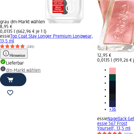
grau dm-Markt wählen
8,95 €
0,0135 l (662,96 € je 1 l)
essie
Top Coat Stay Longer Premium Longwear,
13,5 ml
(285)
Hinweise
12,95 €
0,0135 l (959,26 € j
Lieferbar
dm-Markt wählen
+36
essie
Nagellack Gel
essie 567 Frost
Yourself, 13,5 ml