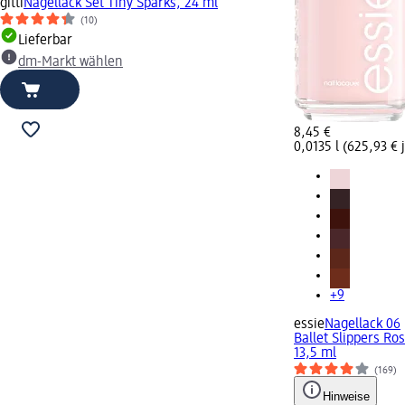
gitti
Nagellack Set Tiny Sparks, 24 ml
(10)
Lieferbar
dm-Markt wählen
8,45 €
0,0135 l (625,93 € j
+9
essie
Nagellack 06
Ballet Slippers Ro
13,5 ml
(169)
Hinweise