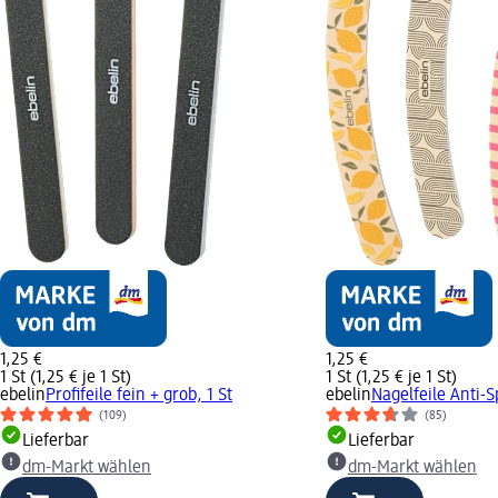
1,25 €
1,25 €
1 St (1,25 € je 1 St)
1 St (1,25 € je 1 St)
ebelin
Profifeile fein + grob, 1 St
ebelin
Nagelfeile Anti-Sp
(109)
(85)
Lieferbar
Lieferbar
dm-Markt wählen
dm-Markt wählen