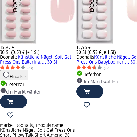
15,95 €
15,95 €
30 St (0,53 € je 1 St)
30 St (0,53 € je 1 St)
Doonails
Künstliche Nägel, Soft Gel
Doonails
Künstliche Nägel, So
Press Ons Ballerina..., 30 St
Press Ons Babyboomer..., 30 
(24)
(39)
Lieferbar
Hinweise
dm-Markt wählen
Lieferbar
dm-Markt wählen
Marke: Doonails; Produktname:
Künstliche Nägel, Soft Gel Press Ons
Short Pillow Talk Short Almond, 30