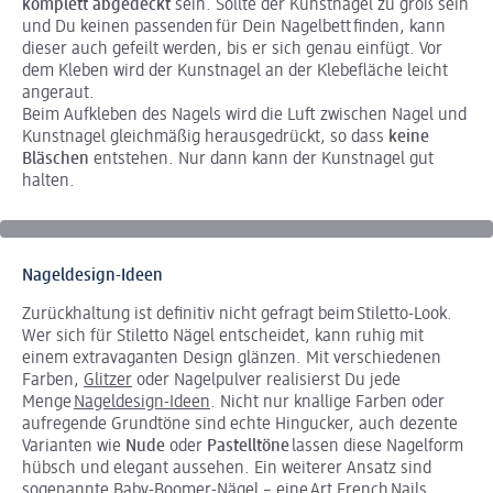
komplett abgedeckt
sein. Sollte der Kunstnagel zu groß sein
und Du keinen passenden für Dein Nagelbett finden, kann
dieser auch gefeilt werden, bis er sich genau einfügt. Vor
dem Kleben wird der Kunstnagel an der Klebefläche leicht
angeraut.
Beim Aufkleben des Nagels wird die Luft zwischen Nagel und
Kunstnagel gleichmäßig herausgedrückt, so dass
keine
Bläschen
entstehen. Nur dann kann der Kunstnagel gut
halten.
Nageldesign-Ideen
Zurückhaltung ist definitiv nicht gefragt beim Stiletto-Look.
Wer sich für Stiletto Nägel entscheidet, kann ruhig mit
einem extravaganten Design glänzen. Mit verschiedenen
Farben,
Glitzer
oder Nagelpulver realisierst Du jede
Menge
Nageldesign-Ideen
. Nicht nur knallige Farben oder
aufregende Grundtöne sind echte Hingucker, auch dezente
Varianten wie
Nude
oder
Pastelltöne
lassen diese Nagelform
hübsch und elegant aussehen. Ein weiterer Ansatz sind
sogenannte
Baby-Boomer-Nägel
– eine Art French Nails.