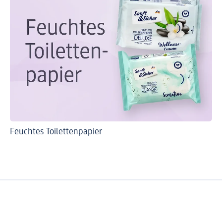
Feuchtes Toilettenpapier
Sa
To