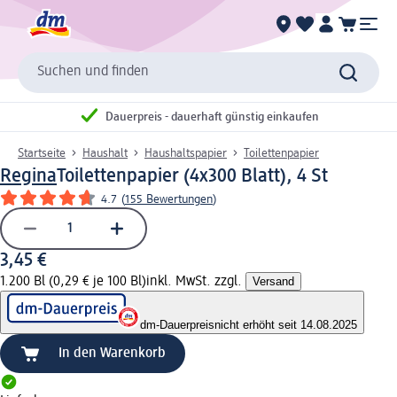
Suchen und finden
Dauerpreis - dauerhaft günstig einkaufen
Startseite
Haushalt
Haushaltspapier
Toilettenpapier
Regina
Toilettenpapier (4x300 Blatt), 4 St
4.7
(
155 Bewertungen
)
3,45 €
1.200 Bl (0,29 € je 100 Bl)
inkl. MwSt. zzgl.
Versand
dm-Dauerpreis
nicht erhöht seit 14.08.2025
In den Warenkorb