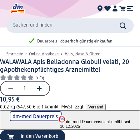
Suchen und finden
Dauerpreis - dauerhaft günstig einkaufen
Startseite
Online-Apotheke
Hals, Nase & Ohren
WALA
WALA Apis Belladonna Globuli velati, 20
g
Apothekenpflichtiges Arzneimittel
0
(0)
10,95 €
0,02 kg (547,50 € je 1 kg)
inkl. MwSt. zzgl.
Versand
dm-med Dauerpreis
nicht erhöht seit
16.12.2025
In den Warenkorb