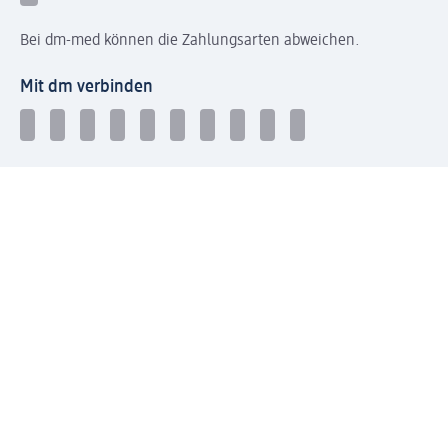
Bei dm-med können die Zahlungsarten abweichen.
Mit dm verbinden
Jetzt die dm-App herunterladen
Impressum dm
Datenschutz dm
Einwilligungsverwaltung
Nutzungsbedingungen
AGB dm
Vertrag widerrufen und Widerrufsbelehrung dm
Streitschlichtung
Entsorgung und Rücknahme von Elektro-Altgeräten und