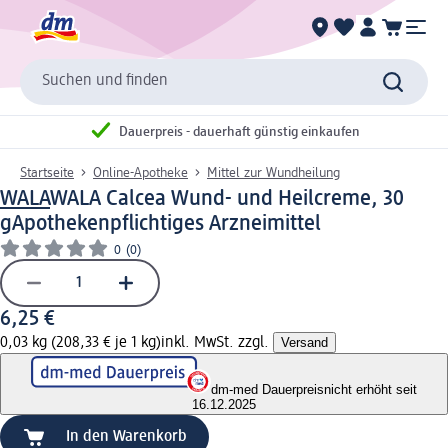
Suchen und finden
Dauerpreis - dauerhaft günstig einkaufen
Startseite
Online-Apotheke
Mittel zur Wundheilung
WALA
WALA Calcea Wund- und Heilcreme, 30
g
Apothekenpflichtiges Arzneimittel
0
(0)
6,25 €
0,03 kg (208,33 € je 1 kg)
inkl. MwSt. zzgl.
Versand
dm-med Dauerpreis
nicht erhöht seit
16.12.2025
In den Warenkorb