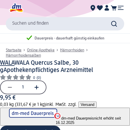
Suchen und finden
Dauerpreis - dauerhaft günstig einkaufen
Startseite
Online-Apotheke
Hämorrhoiden
Hämorrhoidensalben
WALA
WALA Quercus Salbe, 30
g
Apothekenpflichtiges Arzneimittel
0
(0)
9,95 €
0,03 kg (331,67 € je 1 kg)
inkl. MwSt. zzgl.
Versand
dm-med Dauerpreis
nicht erhöht seit
16.12.2025