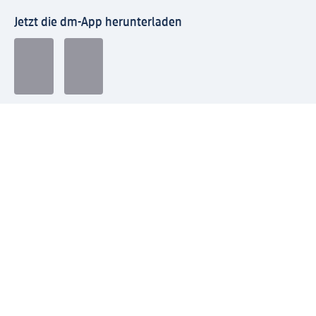
Jetzt die dm-App herunterladen
Impressum dm
Datenschutz dm
Einwilligungsverwaltung
Nutzungsbedingungen
AGB dm
Vertrag widerrufen und Widerrufsbelehrung dm
Streitschlichtung
Entsorgung und Rücknahme von Elektro-Altgeräten und
Batterien
Information zur Barrierefreiheit
Meldesystem
dm-med Rechtstexte