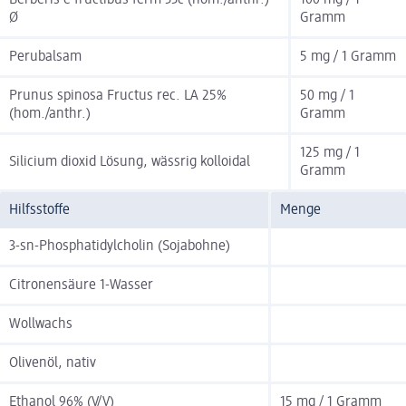
Berberis e fructibus ferm 33c (hom./anthr.)
100 mg / 1
Ø
Gramm
Perubalsam
5 mg / 1 Gramm
Prunus spinosa Fructus rec. LA 25%
50 mg / 1
(hom./anthr.)
Gramm
125 mg / 1
Silicium dioxid Lösung, wässrig kolloidal
Gramm
Hilfsstoffe
Menge
3-sn-Phosphatidylcholin (Sojabohne)
Citronensäure 1-Wasser
Wollwachs
Olivenöl, nativ
Ethanol 96% (V/V)
15 mg / 1 Gramm