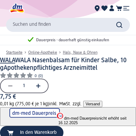
Suchen und finden
Dauerpreis - dauerhaft günstig einkaufen
Startseite
Online-Apotheke
Hals, Nase & Ohren
WALA
WALA Nasenbalsam für Kinder Salbe, 10
g
Apothekenpflichtiges Arzneimittel
0
(0)
7,75 €
0,01 kg (775,00 € je 1 kg)
inkl. MwSt. zzgl.
Versand
dm-med Dauerpreis
nicht erhöht seit
16.12.2025
In den Warenkorb