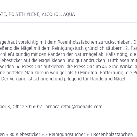
ATE, POLYETHYLENE, ALCOHOL, AQUA
 Nagelhaut vorsichtig mit dem Rosenholzstäbchen zurückschieben. D
ießend die Nägel mit dem Reinigungstuch gründlich säubern. 2. Pa
chließt bündig mit den Rändern der Naturnägel ab. Falls nötig, die
Klebesticker auf die Nägel kleben und gut andrücken. Luftblasen 
t werden. 4. Press Ons aufkleben: die Press Ons im 45-Grad-Winke
ine perfekte Maniküre in weniger als 10 Minuten. Entfernung: die 
. Der Vorgang ist schonend und pflegend für Hände und Nägel.
r 3, Office 301 6017 Larnaca retail@doonails.com
ßen + 30 Klebesticker + 2 Reinigungstücher + 1 Rosenholzstäbchen