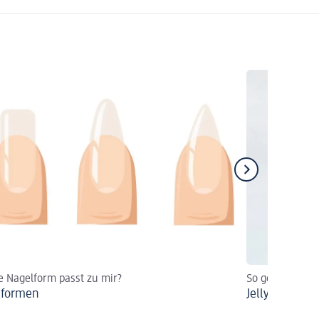
 Nagelform passt zu mir?
So gelingen Jel
lformen
Jelly Nails