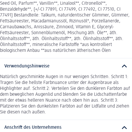
Seed Oil, Parfum**, Vanillin**, Linalool**, Citronellol**,
Benzaldehyde**, [+/-CI 77891, CI 77499, CI 77492, CI 77510, CI
77491] Bestandteile: Talkum, naturidentischer Glimmer, Glimmer,
Fettsäureester, Macadamianussöl, Rizinusöl*, Porzellanerde,
Carnaubawachs, Anissäure, Zinnoxid, Vitamin E, Glyceryl-
Fettsäureester, Sonnenblumenöl, Mischung äth. Öle**, äth.
Ölinhaltsstoff**, äth. Ölinhaltsstoff**, äth. Ölinhaltsstoff**, äth.
Ölinhaltsstoff**, mineralische Farbstoffe *aus kontrolliert
biologischem Anbau **aus natürlichen ätherischen Ölen
Verwendungshinweise
Natürlich geschminkte Augen in nur wenigen Schritten. Schritt 1:
Tragen Sie die hellste Farbnuance unter der Augenbraue als
Highlighter auf. Schritt 2: Verteilen Sie den dunkleren Farbton auf
dem beweglichen Augenlid und blenden Sie die Lidschattenfarbe
mit der etwas helleren Nuance nach oben hin aus. Schritt 3:
Platzieren Sie den dunkelsten Farbton auf der Lidfalte und ziehen
Sie diesen nach außen.
Anschrift des Unternehmens