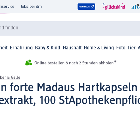
nservice
Jobs bei dm
d finden
heit
Ernährung
Baby & Kind
Haushalt
Home & Living
Foto
Tier
*
Online bestellen & nach 2 Stunden abholen
ber & Galle
n forte Madaus Hartkapseln 
xtrakt, 100 St
Apothekenpflic