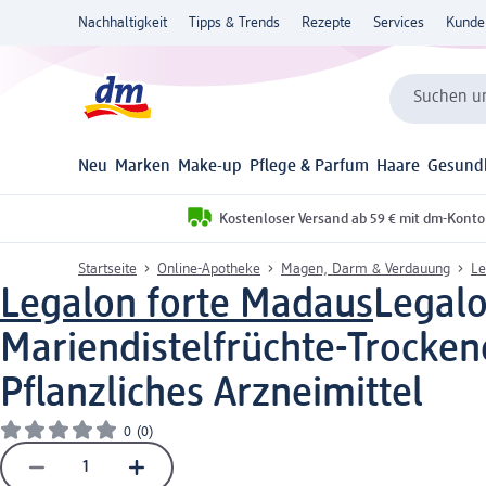
Nachhaltigkeit
Tipps & Trends
Rezepte
Services
Kunde
Suchen un
Neu
Marken
Make-up
Pflege & Parfum
Haare
Gesund
Kostenloser Versand ab 59 € mit dm-Konto
Startseite
Online-Apotheke
Magen, Darm & Verdauung
Le
Legalon forte Madaus
Legalo
Mariendistelfrüchte-Trockene
Pflanzliches Arzneimittel
0
(0)