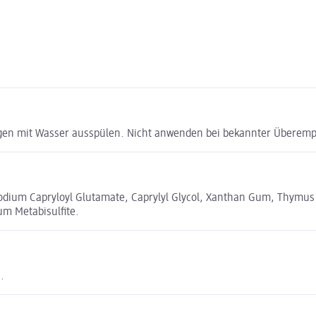
en mit Wasser ausspülen. Nicht anwenden bei bekannter Überempfin
isodium Capryloyl Glutamate, Caprylyl Glycol, Xanthan Gum, Thymus 
um Metabisulfite.
.