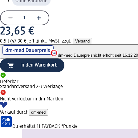
Ohne Parabene
23,65 €
0,5 l (47,30 € je 1 l)
inkl. MwSt. zzgl.
Versand
dm-med Dauerpreis
nicht erhöht seit 16.12.2
In den Warenkorb
Lieferbar
Standardversand 2-3 Werktage
Nicht verfügbar in dm-Märkten
Verkauf durch
dm-med
Du erhältst
11 PAYBACK
°Punkte