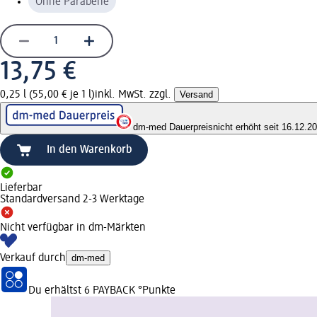
Ohne Parabene
13,75 €
0,25 l (55,00 € je 1 l)
inkl. MwSt. zzgl.
Versand
dm-med Dauerpreis
nicht erhöht seit 16.12.2
In den Warenkorb
Lieferbar
Standardversand 2-3 Werktage
Nicht verfügbar in dm-Märkten
Verkauf durch
dm-med
Du erhältst
6 PAYBACK
°Punkte