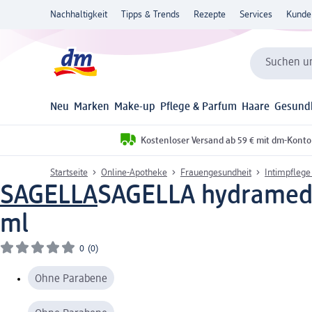
Nachhaltigkeit
Tipps & Trends
Rezepte
Services
Kunde
Suchen un
Neu
Marken
Make-up
Pflege & Parfum
Haare
Gesund
Kostenloser Versand ab 59 € mit dm-Konto
Startseite
Online-Apotheke
Frauengesundheit
Intimpflege
SAGELLA
SAGELLA hydramed A
ml
0
(0)
Ohne Parabene