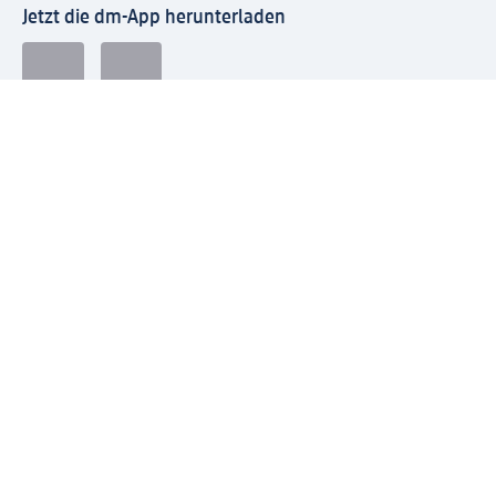
Jetzt die dm-App herunterladen
Impressum dm
Datenschutz dm
Einwilligungsverwaltung
Nutzungsbedingungen
AGB dm
Vertrag widerrufen und Widerrufsbelehrung dm
Streitschlichtung
Entsorgung und Rücknahme von Elektro-Altgeräten und
Batterien
Information zur Barrierefreiheit
Meldesystem
dm-med Rechtstexte