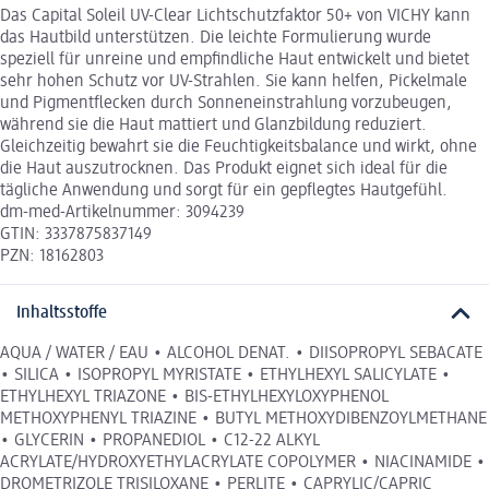
Das Capital Soleil UV-Clear Lichtschutzfaktor 50+ von VICHY kann
das Hautbild unterstützen. Die leichte Formulierung wurde
speziell für unreine und empfindliche Haut entwickelt und bietet
sehr hohen Schutz vor UV-Strahlen. Sie kann helfen, Pickelmale
und Pigmentflecken durch Sonneneinstrahlung vorzubeugen,
während sie die Haut mattiert und Glanzbildung reduziert.
Gleichzeitig bewahrt sie die Feuchtigkeitsbalance und wirkt, ohne
die Haut auszutrocknen. Das Produkt eignet sich ideal für die
tägliche Anwendung und sorgt für ein gepflegtes Hautgefühl.
dm-med-Artikelnummer: 3094239
GTIN: 3337875837149
PZN: 18162803
Inhaltsstoffe
AQUA / WATER / EAU • ALCOHOL DENAT. • DIISOPROPYL SEBACATE
• SILICA • ISOPROPYL MYRISTATE • ETHYLHEXYL SALICYLATE •
ETHYLHEXYL TRIAZONE • BIS-ETHYLHEXYLOXYPHENOL
METHOXYPHENYL TRIAZINE • BUTYL METHOXYDIBENZOYLMETHANE
• GLYCERIN • PROPANEDIOL • C12-22 ALKYL
ACRYLATE/HYDROXYETHYLACRYLATE COPOLYMER • NIACINAMIDE •
DROMETRIZOLE TRISILOXANE • PERLITE • CAPRYLIC/CAPRIC