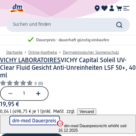
Suchen und finden
Dauerpreis - dauerhaft günstig einkaufen
Startseite
Online-Apotheke
Dermatologischer Sonnenschutz
VICHY LABORATOIRES
VICHY Capital Soleil UV-
Clear Fluid Gesicht Anti-Unreinheiten LSF 50+, 40
ml
0
(0)
19,95 €
0,04 l (498,75 € je 1 l)
inkl. MwSt. zzgl.
Versand
dm-med Dauerpreis
nicht erhöht seit
16.12.2025