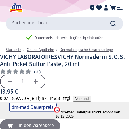
Suchen und finden
Dauerpreis - dauerhaft günstig einkaufen
Startseite
Online-Apotheke
Dermatologische Gesichtspflege
VICHY LABORATOIRES
VICHY Normaderm S.O.S.
Anti-Pickel Sulfur Paste, 20 ml
0
(0)
13,95 €
0,02 l (697,50 € je 1 l)
inkl. MwSt. zzgl.
Versand
dm-med Dauerpreis
nicht erhöht seit
16.12.2025
In den Warenkorb