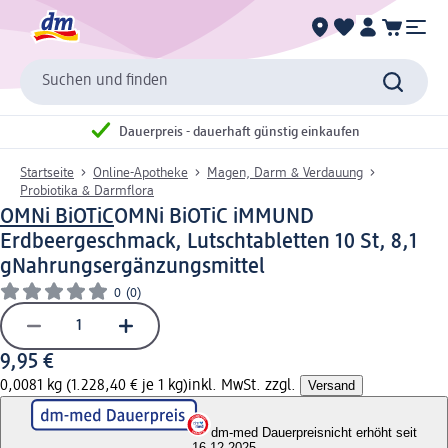
Suchen und finden
Dauerpreis - dauerhaft günstig einkaufen
Startseite
Online-Apotheke
Magen, Darm & Verdauung
Probiotika & Darmflora
OMNi BiOTiC
OMNi BiOTiC iMMUND
Erdbeergeschmack, Lutschtabletten 10 St, 8,1
g
Nahrungsergänzungsmittel
0
(0)
9,95 €
0,0081 kg (1.228,40 € je 1 kg)
inkl. MwSt. zzgl.
Versand
dm-med Dauerpreis
nicht erhöht seit
16.12.2025