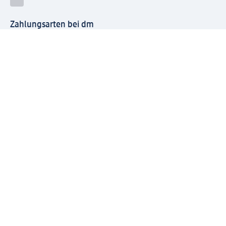
Zahlungsarten bei dm
Bei dm-med können die Zahlungsarten abweichen.
Mit dm verbinden
Jetzt die dm-App herunterladen