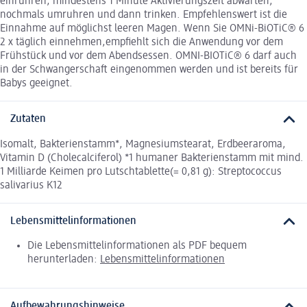
einrühren, mindestens 1 Minute Aktivierungszeit abwarten,
nochmals umruhren und dann trinken. Empfehlenswert ist die
Einnahme auf möglichst leeren Magen. Wenn Sie OMNi-BiOTiC® 6
2 x täglich einnehmen,empfiehlt sich die Anwendung vor dem
Frühstück und vor dem Abendsessen. OMNI-BIOTiC® 6 darf auch
in der Schwangerschaft eingenommen werden und ist bereits für
Babys geeignet.
Zutaten
Isomalt, Bakterienstamm*, Magnesiumstearat, Erdbeeraroma,
Vitamin D (Cholecalciferol) *1 humaner Bakterienstamm mit mind.
1 Milliarde Keimen pro Lutschtablette(= 0,81 g): Streptococcus
salivarius K12
Lebensmittelinformationen
Die Lebensmittelinformationen als PDF bequem
herunterladen:
Lebensmittelinformationen
Aufbewahrungshinweise