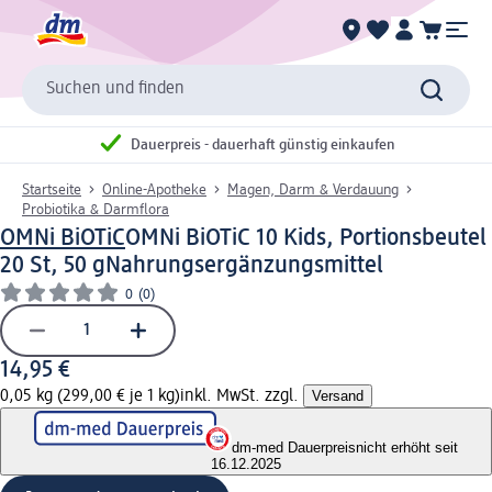
Suchen und finden
Dauerpreis - dauerhaft günstig einkaufen
Startseite
Online-Apotheke
Magen, Darm & Verdauung
Probiotika & Darmflora
OMNi BiOTiC
OMNi BiOTiC 10 Kids, Portionsbeutel
20 St, 50 g
Nahrungsergänzungsmittel
0
(0)
14,95 €
0,05 kg (299,00 € je 1 kg)
inkl. MwSt. zzgl.
Versand
dm-med Dauerpreis
nicht erhöht seit
16.12.2025