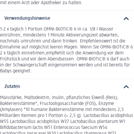
mit einem Arzt oder Apotheker zu halten.
Verwendungshinweise
1-2 x taglich 1 Portion OMNi-BiOTiC® 6 in ca. 1/8 I Wasser
einrühren, mindestens 1 Minute Aktivierungszeit abwarten,
nochmals umruhren und dann trinken. Empfehlenswert ist die
Einnahme auf möglichst leeren Magen. Wenn Sie OMNi-BiOTiC® 6
2 x täglich einnehmen,empfiehlt sich die Anwendung vor dem
Frühstück und vor dem Abendsessen. OMNI-BIOTiC® 6 darf auch
in der Schwangerschaft eingenommen werden und ist bereits für
Babys geeignet.
Zutaten
Maisstärke, Maltodextrin, Inulin, pflanzliches Eiweiß (Reis),
Bakterienstämme*, Fructooligosaccharide (FOS), Enzyme
(Amylasen) *10 humane Bakterienstämme mit mindestens 2,5
Milliarden Keimen pro 1 Portion (= 2,5 g): Lactobacillus acidophilus
W55 Lactobacillus acidophilus W37 Lactobacillus plantarum W1
Bifidobacterium lactis W51 Enterococcus faecium W54
Lactobacillus paracasei W20 Lactobacillus rhamnosus W71