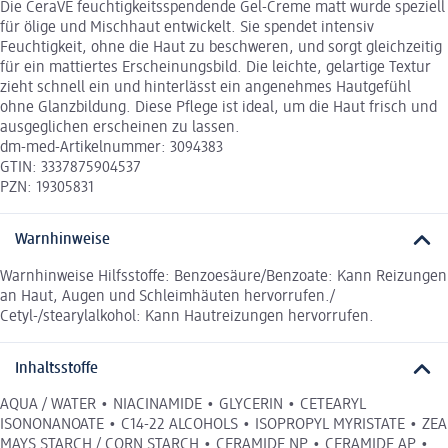
Die CeraVE feuchtigkeitsspendende Gel-Creme matt wurde speziell
für ölige und Mischhaut entwickelt. Sie spendet intensiv
Feuchtigkeit, ohne die Haut zu beschweren, und sorgt gleichzeitig
für ein mattiertes Erscheinungsbild. Die leichte, gelartige Textur
zieht schnell ein und hinterlässt ein angenehmes Hautgefühl
ohne Glanzbildung. Diese Pflege ist ideal, um die Haut frisch und
ausgeglichen erscheinen zu lassen.
dm-med-Artikelnummer: 3094383
GTIN: 3337875904537
PZN: 19305831
Warnhinweise
Warnhinweise Hilfsstoffe: Benzoesäure/Benzoate: Kann Reizungen
an Haut, Augen und Schleimhäuten hervorrufen./
Cetyl-/stearylalkohol: Kann Hautreizungen hervorrufen.
Inhaltsstoffe
AQUA / WATER • NIACINAMIDE • GLYCERIN • CETEARYL
ISONONANOATE • C14-22 ALCOHOLS • ISOPROPYL MYRISTATE • ZEA
MAYS STARCH / CORN STARCH • CERAMIDE NP • CERAMIDE AP •