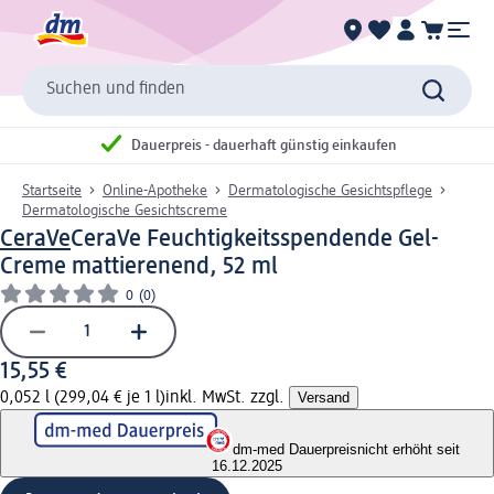
Suchen und finden
Dauerpreis - dauerhaft günstig einkaufen
Startseite
Online-Apotheke
Dermatologische Gesichtspflege
Dermatologische Gesichtscreme
CeraVe
CeraVe Feuchtigkeitsspendende Gel-
Creme mattierenend, 52 ml
0
(0)
15,55 €
0,052 l (299,04 € je 1 l)
inkl. MwSt. zzgl.
Versand
dm-med Dauerpreis
nicht erhöht seit
16.12.2025