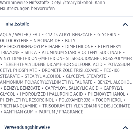
Warnhinweise Hilfsstoffe: Cetyl-/stearylalkohol: Kann
Hautreizungen hervorrufen.
Inhaltsstoffe
AQUA / WATER / EAU • C12-15 ALKYL BENZOATE • GLYCERIN •
OCTOCRYLENE • NIACINAMIDE • BUTYL
METHOXYDIBENZOYLMETHANE • DIMETHICONE • ETHYLHEXYL
TRIAZONE • SILICA • ALUMINUM STARCH OCTENYLSUCCINATE •
VINYL DIMETHICONE/METHICONE SILSESQUIOXANE CROSSPOLYMER
• TEREPHTHALYLIDENE DICAMPHOR SULFONIC ACID • POTASSIUM
CETYL PHOSPHATE • DROMETRIZOLE TRISILOXANE • PEG-100
STEARATE • STEARYL ALCOHOL • GLYCERYL STEARATE •
AMMONIUM POLYACRYLOYLDIMETHYL TAURATE • BENZYL ALCOHOL
• BENZYL BENZOATE • CAPRYLOYL SALICYLIC ACID • CAPRYLYL
GLYCOL • HYDROLYZED HYALURONIC ACID • PHENOXYETHANOL •
PHENYLETHYL RESORCINOL • POLOXAMER 338 • TOCOPHEROL •
TRIETHANOLAMINE • TRISODIUM ETHYLENEDIAMINE DISUCCINATE
• XANTHAN GUM • PARFUM / FRAGRANCE
Verwendungshinweise