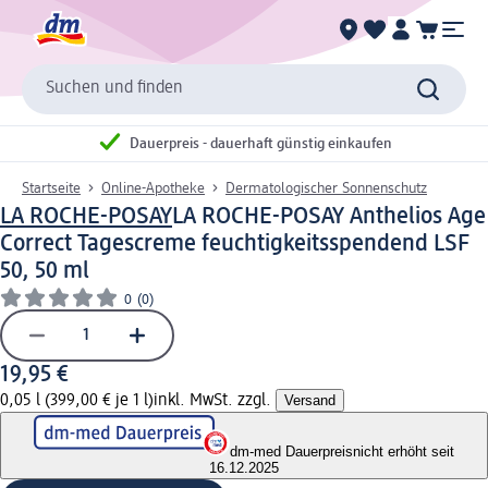
Suchen und finden
Dauerpreis - dauerhaft günstig einkaufen
Startseite
Online-Apotheke
Dermatologischer Sonnenschutz
LA ROCHE-POSAY
LA ROCHE-POSAY Anthelios Age
Correct Tagescreme feuchtigkeitsspendend LSF
50, 50 ml
0
(0)
19,95 €
0,05 l (399,00 € je 1 l)
inkl. MwSt. zzgl.
Versand
dm-med Dauerpreis
nicht erhöht seit
16.12.2025