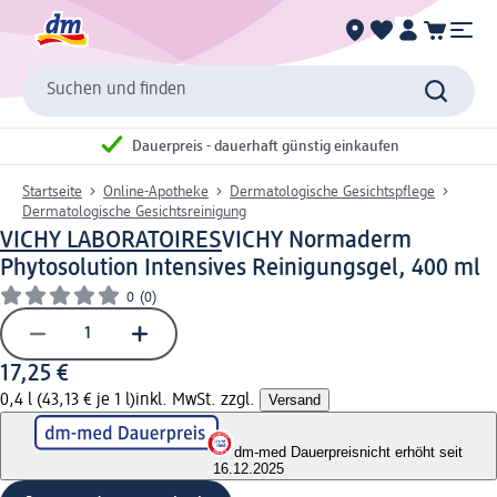
Suchen und finden
Dauerpreis - dauerhaft günstig einkaufen
Startseite
Online-Apotheke
Dermatologische Gesichtspflege
Dermatologische Gesichtsreinigung
VICHY LABORATOIRES
VICHY Normaderm
Phytosolution Intensives Reinigungsgel, 400 ml
0
(0)
17,25 €
0,4 l (43,13 € je 1 l)
inkl. MwSt. zzgl.
Versand
dm-med Dauerpreis
nicht erhöht seit
16.12.2025