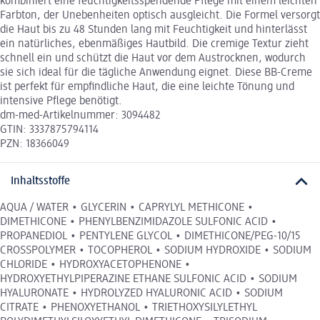
kombiniert eine feuchtigkeitsspendende Pflege mit einem leichten
Farbton, der Unebenheiten optisch ausgleicht. Die Formel versorgt
die Haut bis zu 48 Stunden lang mit Feuchtigkeit und hinterlässt
ein natürliches, ebenmäßiges Hautbild. Die cremige Textur zieht
schnell ein und schützt die Haut vor dem Austrocknen, wodurch
sie sich ideal für die tägliche Anwendung eignet. Diese BB-Creme
ist perfekt für empfindliche Haut, die eine leichte Tönung und
intensive Pflege benötigt.
dm-med-Artikelnummer: 3094482
GTIN: 3337875794114
PZN: 18366049
Inhaltsstoffe
AQUA / WATER • GLYCERIN • CAPRYLYL METHICONE •
DIMETHICONE • PHENYLBENZIMIDAZOLE SULFONIC ACID •
PROPANEDIOL • PENTYLENE GLYCOL • DIMETHICONE/PEG-10/15
CROSSPOLYMER • TOCOPHEROL • SODIUM HYDROXIDE • SODIUM
CHLORIDE • HYDROXYACETOPHENONE •
HYDROXYETHYLPIPERAZINE ETHANE SULFONIC ACID • SODIUM
HYALURONATE • HYDROLYZED HYALURONIC ACID • SODIUM
CITRATE • PHENOXYETHANOL • TRIETHOXYSILYLETHYL