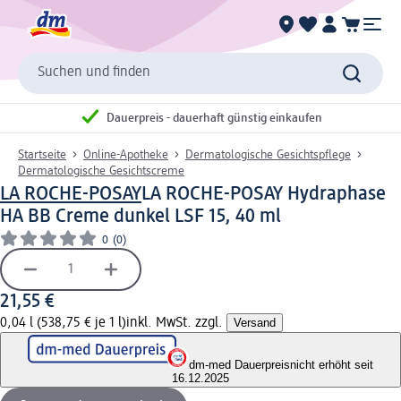
Suchen und finden
Dauerpreis - dauerhaft günstig einkaufen
Startseite
Online-Apotheke
Dermatologische Gesichtspflege
Dermatologische Gesichtscreme
LA ROCHE-POSAY
LA ROCHE-POSAY Hydraphase
HA BB Creme dunkel LSF 15, 40 ml
0
(0)
21,55 €
0,04 l (538,75 € je 1 l)
inkl. MwSt. zzgl.
Versand
dm-med Dauerpreis
nicht erhöht seit
16.12.2025