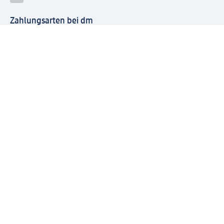
Zahlungsarten bei dm
Bei dm-med können die Zahlungsarten abweichen.
Mit dm verbinden
Jetzt die dm-App herunterladen