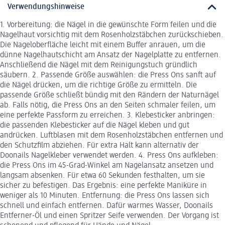
Verwendungshinweise
1. Vorbereitung: die Nägel in die gewünschte Form feilen und die
Nagelhaut vorsichtig mit dem Rosenholzstäbchen zurückschieben.
Die Nageloberfläche leicht mit einem Buffer anrauen, um die
dünne Nagelhautschicht am Ansatz der Nagelplatte zu entfernen.
Anschließend die Nägel mit dem Reinigungstuch gründlich
säubern. 2. Passende Größe auswählen: die Press Ons sanft auf
die Nägel drücken, um die richtige Größe zu ermitteln. Die
passende Größe schließt bündig mit den Rändern der Naturnägel
ab. Falls nötig, die Press Ons an den Seiten schmaler feilen, um
eine perfekte Passform zu erreichen. 3. Klebesticker anbringen:
die passenden Klebesticker auf die Nägel kleben und gut
andrücken. Luftblasen mit dem Rosenholzstäbchen entfernen und
den Schutzfilm abziehen. Für extra Halt kann alternativ der
Doonails Nagelkleber verwendet werden. 4. Press Ons aufkleben:
die Press Ons im 45-Grad-Winkel am Nagelansatz ansetzen und
langsam absenken. Für etwa 60 Sekunden festhalten, um sie
sicher zu befestigen. Das Ergebnis: eine perfekte Maniküre in
weniger als 10 Minuten. Entfernung: die Press Ons lassen sich
schnell und einfach entfernen. Dafür warmes Wasser, Doonails
Entferner-Öl und einen Spritzer Seife verwenden. Der Vorgang ist