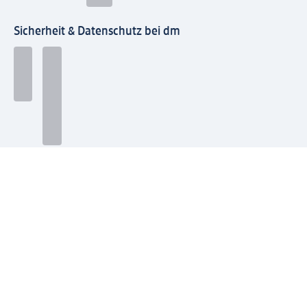
Sicherheit & Datenschutz bei dm
Zahlungsarten bei dm
Bei dm-med können die Zahlungsarten abweichen.
Mit dm verbinden