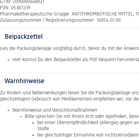
GTIN: 2090000468021
PZN: 05387239
Pharmakotherapeutische Gruppe: ANTITHROMBOTISCHE MITTEL, Th
Zulassungsnummer / Registrierungsnummer: 16854.01.00
Beipackzettel
Lies die Packungsbeilage sorgfältig durch, bevor du mit der Anwe
Hier kannst Du den Beipackzettel als PDF bequem herunterl
Warnhinweise
Zu Risiken und Nebenwirkungen lesen Sie die Packungsbeilage und f
gleichzeitigem Gebrauch von Medikamenten empfehlen wir, vor de
Warnhinweise und Vorsichtsmaßnahmen
Bitte sprechen Sie mit Ihrem Arzt oder Apotheker, bev
bei einer Überempfindlichkeit (Allergie) gege
Stoffe.
bei gleichzeitiger Einnahme von nichtsteroida