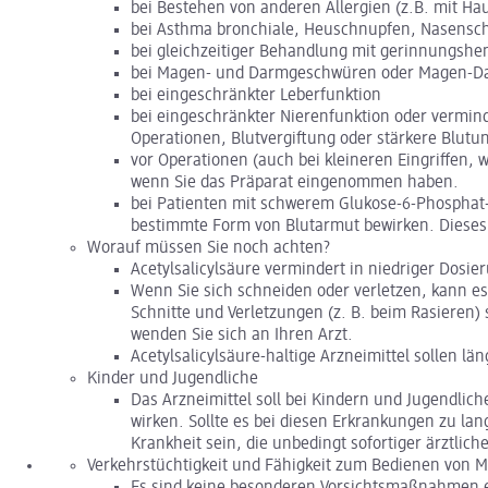
bei Bestehen von anderen Allergien (z.B. mit Hau
bei Asthma bronchiale, Heuschnupfen, Nasensc
bei gleichzeitiger Behandlung mit gerinnungshe
bei Magen- und Darmgeschwüren oder Magen-Dar
bei eingeschränkter Leberfunktion
bei eingeschränkter Nierenfunktion oder vermin
Operationen, Blutvergiftung oder stärkere Blutu
vor Operationen (auch bei kleineren Eingriffen, 
wenn Sie das Präparat eingenommen haben.
bei Patienten mit schwerem Glukose-6-Phosphat-
bestimmte Form von Blutarmut bewirken. Dieses 
Worauf müssen Sie noch achten?
Acetylsalicylsäure vermindert in niedriger Dos
Wenn Sie sich schneiden oder verletzen, kann es
Schnitte und Verletzungen (z. B. beim Rasieren
wenden Sie sich an Ihren Arzt.
Acetylsalicylsäure-haltige Arzneimittel sollen 
Kinder und Jugendliche
Das Arzneimittel soll bei Kindern und Jugendl
wirken. Sollte es bei diesen Erkrankungen zu l
Krankheit sein, die unbedingt sofortiger ärztlic
Verkehrstüchtigkeit und Fähigkeit zum Bedienen von 
Es sind keine besonderen Vorsichtsmaßnahmen e