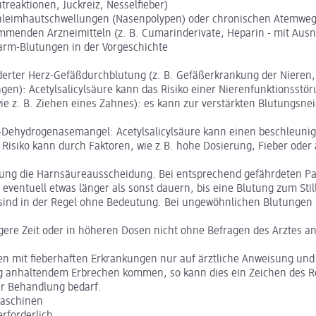
treaktionen, Juckreiz, Nesselfieber)
hleimhautschwellungen (Nasenpolypen) oder chronischen Atemwe
mmenden Arzneimitteln (z. B. Cumarinderivate, Heparin - mit Aus
m-Blutungen in der Vorgeschichte
derter Herz-Gefäßdurchblutung (z. B. Gefäßerkrankung der Niere
ngen): Acetylsalicylsäure kann das Risiko einer Nierenfunktionsst
wie z. B. Ziehen eines Zahnes): es kann zur verstärkten Blutungsn
Dehydrogenasemangel: Acetylsalicylsäure kann einen beschleunigte
Risiko kann durch Faktoren, wie z.B. hohe Dosierung, Fieber oder 
ierung die Harnsäureausscheidung. Bei entsprechend gefährdeten P
 eventuell etwas länger als sonst dauern, bis eine Blutung zum S
) sind in der Regel ohne Bedeutung. Bei ungewöhnlichen Blutungen
längere Zeit oder in höheren Dosen nicht ohne Befragen des Arztes 
ichen mit fieberhaften Erkrankungen nur auf ärztliche Anweisung
ang anhaltendem Erbrechen kommen, so kann dies ein Zeichen des R
her Behandlung bedarf.
Maschinen
rforderlich.