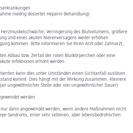
gserkrankungen
nahme niedrig dosierter Heparin-Behandlung)
n, Herzmuskelschwäche, Verringerung des Blutvolumens, größere
örung und eines akuten Nierenversagens weiter erhöhen
eigung kommen. Bitte informieren Sie Ihren Arzt oder Zahnarzt,
n Abbau bzw. Zerfall der roten Blutkörperchen oder eine
akute Infektionen erhöht werden.
atienten kann dies unter Umständen einen Gichtanfall auslösen.
tillstand kommt. Dies hängt mit der Wirkung zusammen. Kleinere
 (an ungewöhnlicher Stelle oder von ungewöhnlicher Dauer)
angewendet werden.
 und nur dann angewendet werden, wenn andere Maßnahmen nicht
eye-Syndroms, einer sehr seltenen, aber lebensbedrohlichen