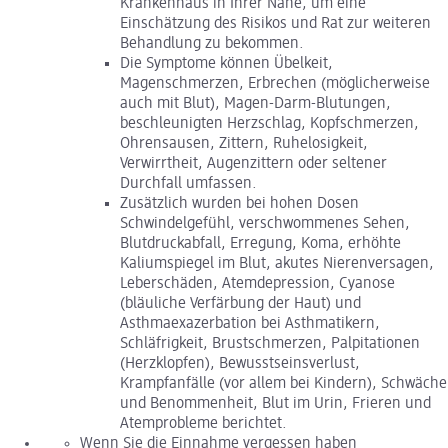
Krankenhaus in Ihrer Nähe, um eine
Einschätzung des Risikos und Rat zur weiteren
Behandlung zu bekommen.
Die Symptome können Übelkeit,
Magenschmerzen, Erbrechen (möglicherweise
auch mit Blut), Magen-Darm-Blutungen,
beschleunigten Herzschlag, Kopfschmerzen,
Ohrensausen, Zittern, Ruhelosigkeit,
Verwirrtheit, Augenzittern oder seltener
Durchfall umfassen.
Zusätzlich wurden bei hohen Dosen
Schwindelgefühl, verschwommenes Sehen,
Blutdruckabfall, Erregung, Koma, erhöhte
Kaliumspiegel im Blut, akutes Nierenversagen,
Leberschäden, Atemdepression, Cyanose
(bläuliche Verfärbung der Haut) und
Asthmaexazerbation bei Asthmatikern,
Schläfrigkeit, Brustschmerzen, Palpitationen
(Herzklopfen), Bewusstseinsverlust,
Krampfanfälle (vor allem bei Kindern), Schwäche
und Benommenheit, Blut im Urin, Frieren und
Atemprobleme berichtet.
Wenn Sie die Einnahme vergessen haben