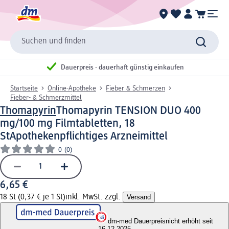
Suchen und finden
Dauerpreis - dauerhaft günstig einkaufen
Startseite
Online-Apotheke
Fieber & Schmerzen
Fieber- & Schmerzmittel
Thomapyrin
Thomapyrin TENSION DUO 400
mg/100 mg Filmtabletten, 18
St
Apothekenpflichtiges Arzneimittel
0
(0)
6,65 €
18 St (0,37 € je 1 St)
inkl. MwSt. zzgl.
Versand
dm-med Dauerpreis
nicht erhöht seit
16.12.2025