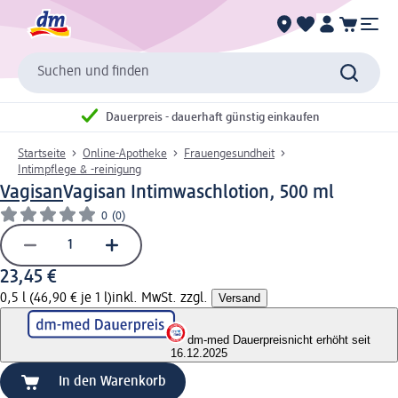
Suchen und finden
Dauerpreis - dauerhaft günstig einkaufen
Startseite
Online-Apotheke
Frauengesundheit
Intimpflege & -reinigung
Vagisan
Vagisan Intimwaschlotion, 500 ml
0
(0)
23,45 €
0,5 l (46,90 € je 1 l)
inkl. MwSt. zzgl.
Versand
dm-med Dauerpreis
nicht erhöht seit
16.12.2025
In den Warenkorb