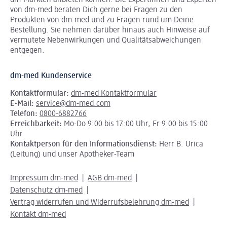
von dm-med beraten Dich gerne bei Fragen zu den
Produkten von dm-med und zu Fragen rund um Deine
Bestellung. Sie nehmen darüber hinaus auch Hinweise auf
vermutete Nebenwirkungen und Qualitätsabweichungen
entgegen.
dm-med Kundenservice
Kontaktformular:
dm-med Kontaktformular
E-Mail:
service@dm-med.com
Telefon:
0800-6882766
Erreichbarkeit:
Mo-Do 9:00 bis 17:00 Uhr, Fr 9:00 bis 15:00
Uhr
Kontaktperson für den Informationsdienst:
Herr B. Urica
(Leitung) und unser Apotheker-Team
Impressum dm-med
AGB dm-med
Datenschutz dm-med
Vertrag widerrufen und Widerrufsbelehrung dm-med
Kontakt dm-med