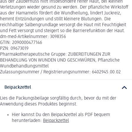
aus der Zaubernuss hilft insbesondere reifer Haut, bei kleinen
Verletzungen wieder gesund zu werden. Der pflanzliche Wirkstoff
aus der Hamamelis fördert die Wundheilung, lindert Juckreiz,
hemmt Entzündungen und stillt kleinere Blutungen. Die
reichhaltige Salbengrundlage versorgt die Haut mit Feuchtigkeit
und Fett versorgt und steigert so die Barrierefunktion der Haut.
dm-med-Artikelnummer: 3098356
GTIN: 2090000477146
PZN: 09673019
Pharmakotherapeutische Gruppe: ZUBEREITUNGEN ZUR
BEHANDLUNG VON WUNDEN UND GESCHWÜREN, Pflanzliche
Wundbehandlungsmittel
Zulassungsnummer / Registrierungsnummer: 6402945.00.02
Beipackzettel
Lies die Packungsbeilage sorgfältig durch, bevor du mit der
Anwendung dieses Produktes beginnst.
Hier kannst Du den Beipackzettel als PDF bequem
herunterladen:
Beipackzettel