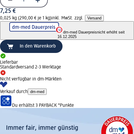
7,25 €
0,025 kg (290,00 € je 1 kg)
inkl. MwSt. zzgl.
Versand
dm-med Dauerpreis
nicht erhöht seit
16.12.2025
In den Warenkorb
Lieferbar
Standardversand 2-3 Werktage
Nicht verfügbar in dm-Märkten
Verkauf durch
dm-med
Du erhältst
3 PAYBACK
°Punkte
Immer fair,­ immer günstig