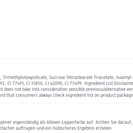
Trimethylsiloxysilicate, Sucrose Tetrastearate Triacetate, Isoamyl 
2, CI 77491, CI 15850, CI 42090, CI 77499. Ingredient List Disclaimer
t does not take into consideration possible previous/alternative vers
end that consumers always check ingredient list on product packagin
pliner eigenständig als Allover-Lippenfarbe auf. Achten Sie darauf,
einfacher auftragen und ein hübscheres Ergebnis erzielen.