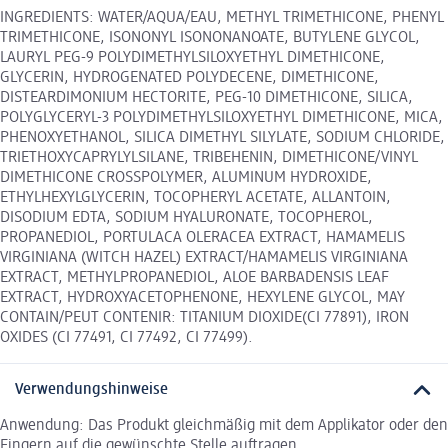
INGREDIENTS: WATER/AQUA/EAU, METHYL TRIMETHICONE, PHENYL
TRIMETHICONE, ISONONYL ISONONANOATE, BUTYLENE GLYCOL,
LAURYL PEG-9 POLYDIMETHYLSILOXYETHYL DIMETHICONE,
GLYCERIN, HYDROGENATED POLYDECENE, DIMETHICONE,
DISTEARDIMONIUM HECTORITE, PEG-10 DIMETHICONE, SILICA,
POLYGLYCERYL-3 POLYDIMETHYLSILOXYETHYL DIMETHICONE, MICA,
PHENOXYETHANOL, SILICA DIMETHYL SILYLATE, SODIUM CHLORIDE,
TRIETHOXYCAPRYLYLSILANE, TRIBEHENIN, DIMETHICONE/VINYL
DIMETHICONE CROSSPOLYMER, ALUMINUM HYDROXIDE,
ETHYLHEXYLGLYCERIN, TOCOPHERYL ACETATE, ALLANTOIN,
DISODIUM EDTA, SODIUM HYALURONATE, TOCOPHEROL,
PROPANEDIOL, PORTULACA OLERACEA EXTRACT, HAMAMELIS
VIRGINIANA (WITCH HAZEL) EXTRACT/HAMAMELIS VIRGINIANA
EXTRACT, METHYLPROPANEDIOL, ALOE BARBADENSIS LEAF
EXTRACT, HYDROXYACETOPHENONE, HEXYLENE GLYCOL, MAY
CONTAIN/PEUT CONTENIR: TITANIUM DIOXIDE(CI 77891), IRON
OXIDES (CI 77491, CI 77492, CI 77499).
Verwendungshinweise
Anwendung: Das Produkt gleichmäßig mit dem Applikator oder den
Fingern auf die gewünschte Stelle auftragen.