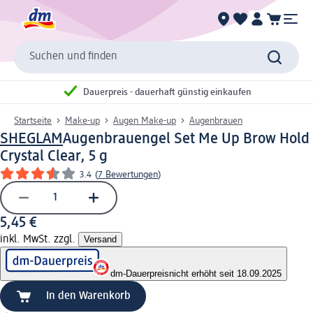
Suchen und finden
Dauerpreis - dauerhaft günstig einkaufen
Startseite
Make-up
Augen Make-up
Augenbrauen
SHEGLAM
Augenbrauengel Set Me Up Brow Hold
Crystal Clear, 5 g
3.4
(
7 Bewertungen
)
5,45 €
inkl. MwSt. zzgl.
Versand
dm-Dauerpreis
nicht erhöht seit 18.09.2025
In den Warenkorb