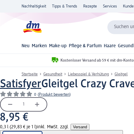
Nachhaltigkeit
Tipps & Trends
Rezepte
Services
Kunde
Suchen un
Neu
Marken
Make-up
Pflege & Parfum
Haare
Gesund
Kostenloser Versand ab 59 € mit dm-Konto
Startseite
Gesundheit
Liebesspiel & Verhütung
Gleitgel
Satisfyer
Gleitgel Crazy Crav
0
(
Produkt bewerten
)
8,95 €
0,3 l (29,83 € je 1 l)
inkl. MwSt. zzgl.
Versand