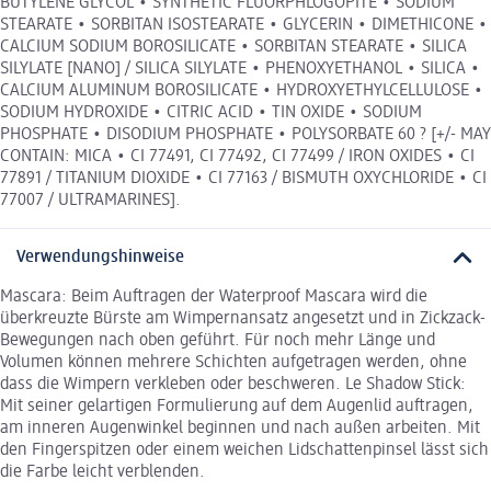
BUTYLENE GLYCOL • SYNTHETIC FLUORPHLOGOPITE • SODIUM
STEARATE • SORBITAN ISOSTEARATE • GLYCERIN • DIMETHICONE •
CALCIUM SODIUM BOROSILICATE • SORBITAN STEARATE • SILICA
SILYLATE [NANO] / SILICA SILYLATE • PHENOXYETHANOL • SILICA •
CALCIUM ALUMINUM BOROSILICATE • HYDROXYETHYLCELLULOSE •
SODIUM HYDROXIDE • CITRIC ACID • TIN OXIDE • SODIUM
PHOSPHATE • DISODIUM PHOSPHATE • POLYSORBATE 60 ? [+/- MAY
CONTAIN: MICA • CI 77491, CI 77492, CI 77499 / IRON OXIDES • CI
77891 / TITANIUM DIOXIDE • CI 77163 / BISMUTH OXYCHLORIDE • CI
77007 / ULTRAMARINES].
Verwendungshinweise
Mascara: Beim Auftragen der Waterproof Mascara wird die
überkreuzte Bürste am Wimpernansatz angesetzt und in Zickzack-
Bewegungen nach oben geführt. Für noch mehr Länge und
Volumen können mehrere Schichten aufgetragen werden, ohne
dass die Wimpern verkleben oder beschweren. Le Shadow Stick:
Mit seiner gelartigen Formulierung auf dem Augenlid auftragen,
am inneren Augenwinkel beginnen und nach außen arbeiten. Mit
den Fingerspitzen oder einem weichen Lidschattenpinsel lässt sich
die Farbe leicht verblenden.