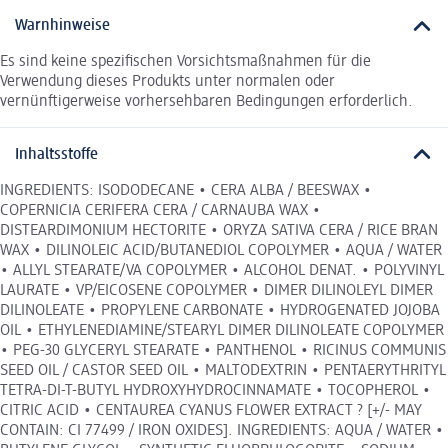
Warnhinweise
Es sind keine spezifischen Vorsichtsmaßnahmen für die
Verwendung dieses Produkts unter normalen oder
vernünftigerweise vorhersehbaren Bedingungen erforderlich.
Inhaltsstoffe
INGREDIENTS: ISODODECANE • CERA ALBA / BEESWAX •
COPERNICIA CERIFERA CERA / CARNAUBA WAX •
DISTEARDIMONIUM HECTORITE • ORYZA SATIVA CERA / RICE BRAN
WAX • DILINOLEIC ACID/BUTANEDIOL COPOLYMER • AQUA / WATER
• ALLYL STEARATE/VA COPOLYMER • ALCOHOL DENAT. • POLYVINYL
LAURATE • VP/EICOSENE COPOLYMER • DIMER DILINOLEYL DIMER
DILINOLEATE • PROPYLENE CARBONATE • HYDROGENATED JOJOBA
OIL • ETHYLENEDIAMINE/STEARYL DIMER DILINOLEATE COPOLYMER
• PEG-30 GLYCERYL STEARATE • PANTHENOL • RICINUS COMMUNIS
SEED OIL / CASTOR SEED OIL • MALTODEXTRIN • PENTAERYTHRITYL
TETRA-DI-T-BUTYL HYDROXYHYDROCINNAMATE • TOCOPHEROL •
CITRIC ACID • CENTAUREA CYANUS FLOWER EXTRACT ? [+/- MAY
CONTAIN: CI 77499 / IRON OXIDES]. INGREDIENTS: AQUA / WATER •