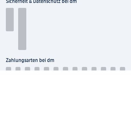
Sicherheit & Datenschutz bei dm
Zahlungsarten bei dm
Bei dm-med können die Zahlungsarten abweichen.
Mit dm verbinden