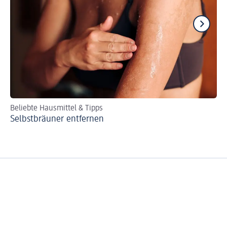
Beliebte Hausmittel & Tipps
We
Selbstbräuner entfernen
De