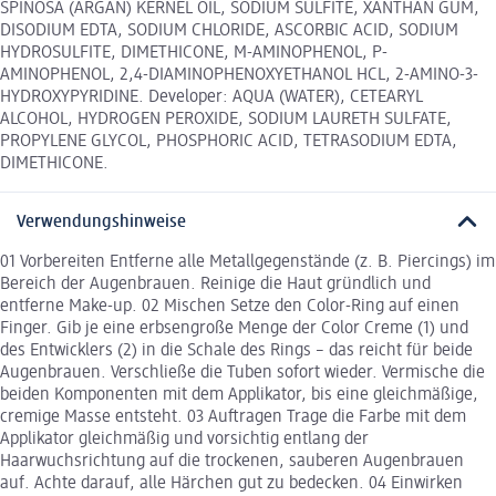
SPINOSA (ARGAN) KERNEL OIL, SODIUM SULFITE, XANTHAN GUM,
DISODIUM EDTA, SODIUM CHLORIDE, ASCORBIC ACID, SODIUM
HYDROSULFITE, DIMETHICONE, M-AMINOPHENOL, P-
AMINOPHENOL, 2,4-DIAMINOPHENOXYETHANOL HCL, 2-AMINO-3-
HYDROXYPYRIDINE. Developer: AQUA (WATER), CETEARYL
ALCOHOL, HYDROGEN PEROXIDE, SODIUM LAURETH SULFATE,
PROPYLENE GLYCOL, PHOSPHORIC ACID, TETRASODIUM EDTA,
DIMETHICONE.
Verwendungshinweise
01 Vorbereiten Entferne alle Metallgegenstände (z. B. Piercings) im
Bereich der Augenbrauen. Reinige die Haut gründlich und
entferne Make-up. 02 Mischen Setze den Color-Ring auf einen
Finger. Gib je eine erbsengroße Menge der Color Creme (1) und
des Entwicklers (2) in die Schale des Rings – das reicht für beide
Augenbrauen. Verschließe die Tuben sofort wieder. Vermische die
beiden Komponenten mit dem Applikator, bis eine gleichmäßige,
cremige Masse entsteht. 03 Auftragen Trage die Farbe mit dem
Applikator gleichmäßig und vorsichtig entlang der
Haarwuchsrichtung auf die trockenen, sauberen Augenbrauen
auf. Achte darauf, alle Härchen gut zu bedecken. 04 Einwirken