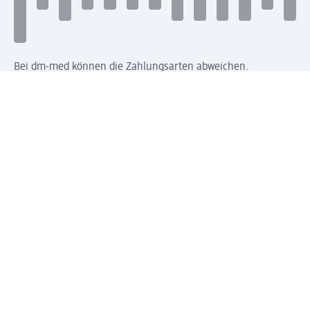
Bei dm-med können die Zahlungsarten abweichen.
Mit dm verbinden
Jetzt die dm-App herunterladen
Impressum dm
Datenschutz dm
Einwilligungsverwaltung
Nutzungsbedingungen
AGB dm
Vertrag widerrufen und Widerrufsbelehrung dm