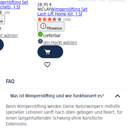
ernlifting Set
28,95 €
achets, 1 St
NICLAY
Wimpernlifting Set
(29)
Lash Lift Home Kit, 1 St
(130)
se
Hinweise
r
t wählen
Lieferbar
dm-Markt wählen
FAQ
Was ist Wimpernlifting und wie funktioniert es?
Beim Wimpernlifting werden Deine Naturwimpern mithilfe
spezieller Lotionen sanft nach oben gebogen und fixiert, für
einen langanhaltenden Schwung ohne künstliche
Extensions.