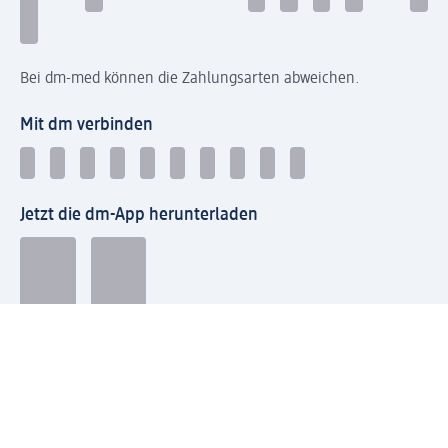
Bei dm-med können die Zahlungsarten abweichen.
Mit dm verbinden
Jetzt die dm-App herunterladen
Impressum dm
Datenschutz dm
Einwilligungsverwaltung
Nutzungsbedingungen
AGB dm
Vertrag widerrufen und Widerrufsbelehrung dm