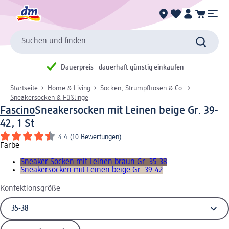
Suchen und finden
Dauerpreis - dauerhaft günstig einkaufen
Startseite
Home & Living
Socken, Strumpfhosen & Co.
Sneakersocken & Füßlinge
Fascino
Sneakersocken mit Leinen beige Gr. 39-
42, 1 St
4.4
(
10 Bewertungen
)
Farbe
Sneaker Socken mit Leinen braun Gr. 35-38
Sneakersocken mit Leinen beige Gr. 39-42
Konfektionsgröße