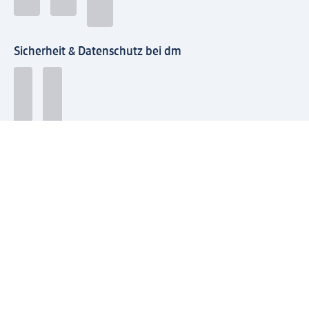
Sicherheit & Datenschutz bei dm
Zahlungsarten bei dm
Bei dm-med können die Zahlungsarten abweichen.