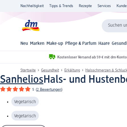
Nachhaltigkeit
Tipps & Trends
Rezepte
Services
Kunde
Suchen un
Neu
Marken
Make-up
Pflege & Parfum
Haare
Gesund
Kostenloser Versand ab 59 € mit dm-Konto
Startseite
Gesundheit
Erkältung
Halsschmerzen & Schluc
Sanhelios
Hals- und Hustenbo
5
(
2 Bewertungen
)
Vegetarisch
Vegetarisch